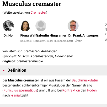
Musculus cremaster
(Weitergeleitet von
Cremaster
)
D
N
F
Dr. No
Fiona Walter
Valentin Hingsamer
Dr. Frank Antwerpes
W
DocCheck Team
Student/in der Humanmedizin
Arzt | Ärztin
+
von lateinisch: cremaster - Aufhänger
Synonym: Musculus cremastericus, Hodenheber
Englisch
: cremaster muscle
Definition
Der
Musculus cremaster
ist ein aus Fasern der
Bauchmuskulatur
bestehender, schleifenförmiger Muskel, der den Samenstrang
(
Funiculus spermaticus
) umhüllt und bei
Kontraktion
den
Hoden
nach
kranial
zieht.