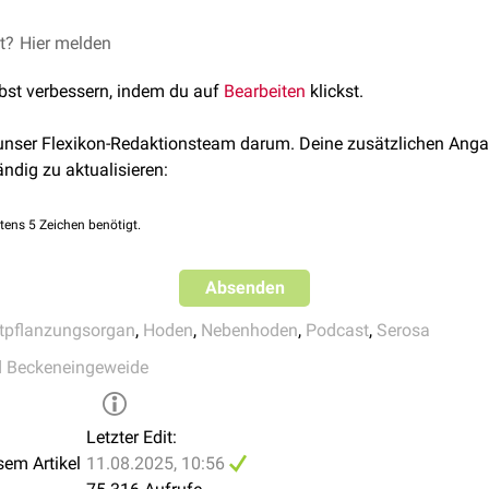
FlexTalk - Kronjuwelen unter der Haube:
er das
Epiorchium
bedeckt den Hoden und den
Nebenhoden
. Am
et?
©Akhilesh Sharma /
Hier melden
Unsplash
le
Blatt der Tunica vaginalis testis um.
lbst verbessern, indem du auf
Bearbeiten
klickst.
er das
Periorchium
ist ausgedehnter als das viszerale Blatt und
 unser Flexikon-Redaktionsteam darum. Deine zusätzlichen Anga
ändig zu aktualisieren:
ischen beiden Blättern wird als
Mesorchium
oder Hodengekröse 
tens 5 Zeichen benötigt.
kleinere Gewebebrücke zum Nebenhoden, das
Mesepididymis
, ab
 Hoden selbst sowie deren rückseitige Begrenzung, der die ve
Serosa
überzogen.
Absenden
tpflanzungsorgan
,
Hoden
,
Nebenhoden
,
Podcast
,
Serosa
d Beckeneingeweide
Letzter Edit:
sem Artikel
11.08.2025, 10:56