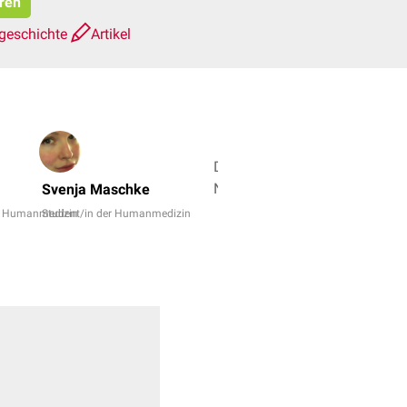
eren
geschichte
Artikel
Dr.
No,
Svenja Maschke
Dr.
er Humanmedizin
Student/in der Humanmedizin
rer.
nat.
Fabienne
Reh
+
5