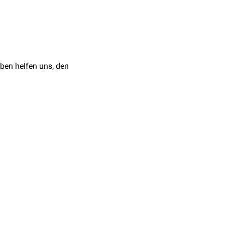
 Die Hoden
 Hinterrand des Hodens
 kleidet den Hodensack
ben helfen uns, den
bezeichnet. Von ihm
. Die Verbindungsstelle
rsorgenden Gefäße