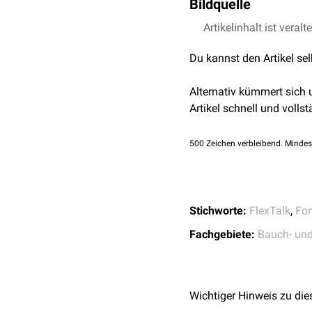
Lamina visceralis
Bildquelle
Die Lamina visceralis od
Artikelinhalt ist veralt
Bildquelle Podcast: 
schlägt sie in das
parieta
Du kannst den Artikel se
Lamina parietalis
Die Lamina parietalis od
Alternativ kümmert sich
von innen aus.
Artikel schnell und vollst
Die Verbindungsstelle zw
500
Zeichen verbleibend. Mindes
spaltet sich noch eine 
zwischen Nebenhoden und
aufliegen, sind nicht mit
Stichworte:
FlexTalk
,
For
Fachgebiete:
Bauch- un
Wichtiger Hinweis zu die