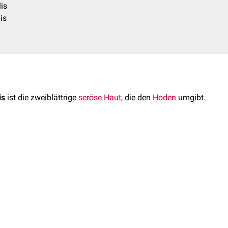
is
is
is
ist die zweiblättrige
seröse Haut
, die den
Hoden
umgibt.