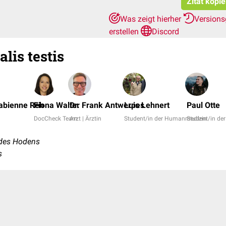
Zitat kopi
Was zeigt hierher
Versions
erstellen
Discord
lis testis
 Fabienne Reh
Fiona Walter
Dr. Frank Antwerpes
Luis Lehnert
Paul Otte
DocCheck Team
Arzt | Ärztin
Student/in der Humanmedizin
Student/in d
des Hodens
s