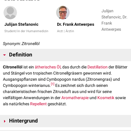
Julijan
Stefanovic, Dr.
Frank
Julijan Stefanovic
Dr. Frank Antwerpes
Antwerpes
Student/in der Humanmedizin
Arzt | Ärztin
Synonym: Zitronellöl
Definition
Citronellöl
ist ein
ätherisches Öl
, das durch die
Destillation
der Blätter
und Stängel von tropischen Citronellgräsern gewonnen wird.
Ausgangspflanzen sind Cymbopogon nardus (Zitronengras) und
[
1
]
Cymbopogon winterianus.
Es zeichnet sich durch seinen
charakteristischen frischen Zitrusduft aus und wird für seine
vielfältigen Anwendungen in der
Aromatherapie
und
Kosmetik
sowie
als natürliches
Repellent
geschätzt.
Hintergrund
Citronellöl wird seit langem aufgrund seiner beruhigenden und