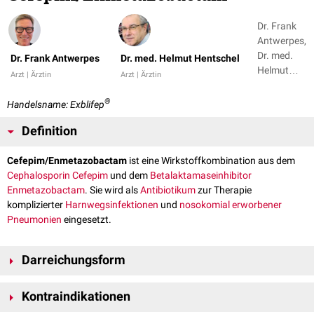
Dr. Frank
Antwerpes,
Dr. med.
Dr. Frank Antwerpes
Dr. med. Helmut Hentschel
Helmut
Arzt | Ärztin
Arzt | Ärztin
Hentschel
®
Handelsname: Exblifep
Definition
Cefepim/Enmetazobactam
ist eine Wirkstoffkombination aus dem
Cephalosporin
Cefepim
und dem
Betalaktamaseinhibitor
Enmetazobactam
. Sie wird als
Antibiotikum
zur Therapie
komplizierter
Harnwegsinfektionen
und
nosokomial erworbener
Pneumonien
eingesetzt.
Darreichungsform
Vial
mit
Konzentrat
zur Herstellung einer
Infusionslösung
. Jedes Vial
Kontraindikationen
enthält 2 g Cefepim und 0,5 g Enmetazobactam.