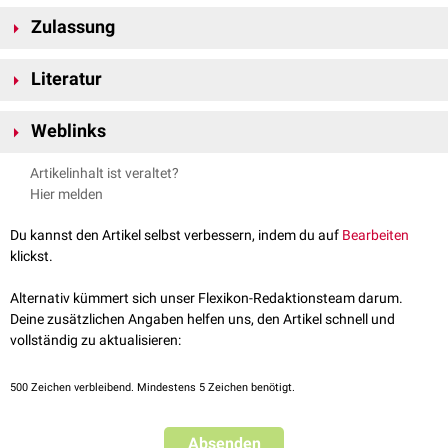
Überempfindlichkeit
gegenüber dem Wirkstoff
Zulassung
Schwere Überempfindlichkeitsreaktionen gegenüber anderen
Betalaktamantibiotika
in der
Anamnese
Cefepim/Enmetazobactam ist seit März 2024 unter dem Markennamen
Literatur
®
Exblifep
in der EU zugelassen. Zulassungsinhaber ist
Advanz Pharma
.
Darlow CA et al.
Cefepime/Enmetazobactam: a microbiological,
Weblinks
pharmacokinetic, pharmacodynamic, and clinical evaluation
.
Expert Opin Drug Metab Toxicol. 2025 - Open Access
Drugbank - Enmetazobactam
, abgerufen am 14.07.2024
Artikelinhalt ist veraltet?
Lanier C et al.
Cefepime-Enmetazobactam: A Drug Review of a Novel
Pharmazeutische Zeitung Arzneistoffe - Enmetazobactam
,
Hier melden
Beta-Lactam/Beta-Lactamase Inhibitor
. Ann Pharmacother. 2025
abgerufen am 14.07.2024
Gelbe Liste Wirkstoffe - Enmetazobactam
, abgerufen am
Du kannst den Artikel selbst verbessern, indem du auf
Bearbeiten
14.07.2024
klickst.
PubChem
:
23653540
MeSH
:
2050096
Alternativ kümmert sich unser Flexikon-Redaktionsteam darum.
Deine zusätzlichen Angaben helfen uns, den Artikel schnell und
vollständig zu aktualisieren:
500
Zeichen verbleibend. Mindestens 5 Zeichen benötigt.
Absenden