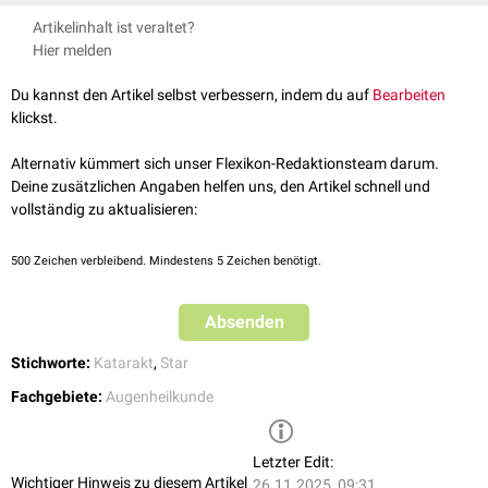
Der genaue
Pathomechanismus
ist zur Zeit (2023) noch nicht geklärt.
Artikelinhalt ist veraltet?
Die
Proteine
, aus denen sich die
Augenlinse
zusammensetzt,
Hier melden
denaturieren mit dem Alter. Dabei ist
oxidativer Stress
ein
Schlüsselmechanismus. Risikofaktoren sind verschiedene
Du kannst den Artikel selbst verbessern, indem du auf
Bearbeiten
Umweltfaktoren (z.B.
UV-Strahlung
),
Stoffwechselerkrankungen
(v.a.
klickst.
Diabetes mellitus
) und
Hypertonie
.
Alternativ kümmert sich unser Flexikon-Redaktionsteam darum.
Deine zusätzlichen Angaben helfen uns, den Artikel schnell und
vollständig zu aktualisieren:
500
Zeichen verbleibend. Mindestens 5 Zeichen benötigt.
Absenden
Stichworte:
Katarakt
,
Star
Fachgebiete:
Augenheilkunde
Letzter Edit:
Wichtiger Hinweis zu diesem Artikel
26.11.2025, 09:31