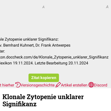
A
A
ale Zytopenie unklarer Signifikanz:
v. Bernhard Kuhnert, Dr. Frank Antwerpes
er:
xikon.doccheck.com/de/Klonale_Zytopenie_unklarer_Signifikanz
exikon 19.11.2024. Letzte Bearbeitung 20.11.2024
Zitat kopieren
t hierher
Versionsgeschichte
Artikel erstellen
Discord
Klonale Zytopenie unklarer
Signifikanz