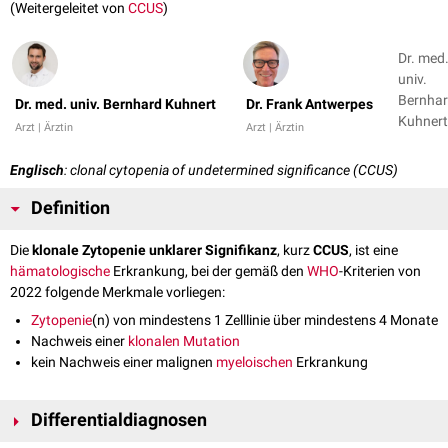
(Weitergeleitet von
CCUS
)
Dr. med
univ.
Bernha
Dr. med. univ. Bernhard Kuhnert
Dr. Frank Antwerpes
Kuhnert
Arzt | Ärztin
Arzt | Ärztin
Dr. Fran
Antwer
Englisch
: clonal cytopenia of undetermined significance (CCUS)
Definition
Die
klonale Zytopenie unklarer Signifikanz
, kurz
CCUS
, ist eine
hämatologische
Erkrankung, bei der gemäß den
WHO
-Kriterien von
2022 folgende Merkmale vorliegen:
Zytopenie
(n) von mindestens 1 Zelllinie über mindestens 4 Monate
Nachweis einer
klonalen
Mutation
kein Nachweis einer malignen
myeloischen
Erkrankung
Differentialdiagnosen