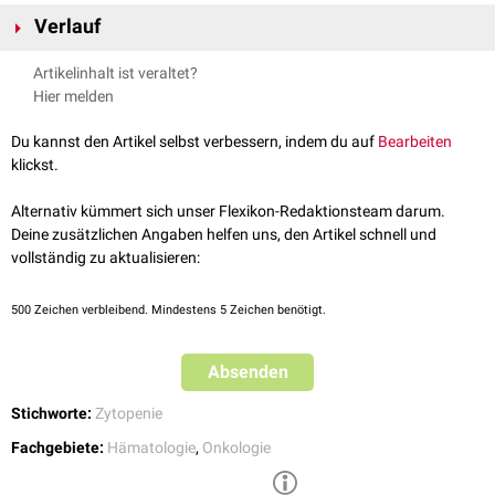
Die CCUS ist Teil eines Spektrums klonaler
hämatopoetischer
Störungen
Verlauf
und wird als Zwischenstufe zwischen der
klonalen Hämatopoese von
unbestimmtem Potential
(CHIP) und dem
myelodysplastischen Syndrom
CCUS wird als potenziell
präkanzeröser
Zustand angesehen, da ein Teil
Artikelinhalt ist veraltet?
(MDS) angesehen. Die Abgrenzung dieser Formen lässt sich vereinfacht
der Betroffenen ein erhöhtes Risiko hat, eine myeloische
Neoplasie
zu
Hier melden
wie folgt darstellen:
entwickeln. Es handelt sich um ein Krankheitsbild, das eine präzise
CHIP: Klonale Mutation ohne Zytopenien
Überwachung erfordert.
Du kannst den Artikel selbst verbessern, indem du auf
Bearbeiten
CCUS: Klonale Mutation mit Zytopenien, jedoch ohne MDS-
klickst.
Diagnosekriterien
MDS: Zytopenien mit
dysplastischen
Knochenmarkveränderungen
Alternativ kümmert sich unser Flexikon-Redaktionsteam darum.
oder erhöhter
Blastenzahl
Deine zusätzlichen Angaben helfen uns, den Artikel schnell und
vollständig zu aktualisieren:
500
Zeichen verbleibend. Mindestens 5 Zeichen benötigt.
Absenden
Stichworte:
Zytopenie
Fachgebiete:
Hämatologie
,
Onkologie