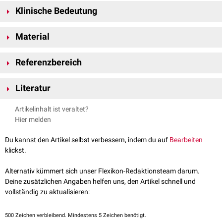
CA 50 kommt
physiologischerweise
in geringen Mengen im Gewebe des
Klinische Bedeutung
Gastrointestinaltrakts
vor. Es findet sich in erhöhter Konzentration bei
gastrointestinalen
Karzinomen
, insbesondere bei
Pankreaskarzinomen
Das Cancer-Antigen 50 kann zur Therapie- und
Verlaufskontrolle
bei
und
cholangiozellulären Karzinomen
.
Material
Karzinomen des Gastrointestinaltraktes verwendet werden.
Seine klinische Bedeutung ist mit der des
CA 19-9
gleichzusetzen. Gemäß
Für die Untersuchung werden 2 ml
Serum
benötigt.
den Richtlinien der
Referenzbereich
European Group on Tumor Markers
(EGTM) sollte CA
19-9 jedoch bevorzugt werden.
Der Referenzbereich liegt unter 19
U/ml
.
Literatur
Laborlexikon.de; abgerufen am 11.02.2021
Artikelinhalt ist veraltet?
Hier melden
Du kannst den Artikel selbst verbessern, indem du auf
Bearbeiten
klickst.
Alternativ kümmert sich unser Flexikon-Redaktionsteam darum.
Deine zusätzlichen Angaben helfen uns, den Artikel schnell und
vollständig zu aktualisieren:
500
Zeichen verbleibend. Mindestens 5 Zeichen benötigt.