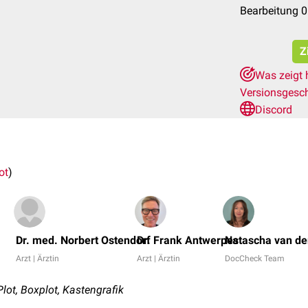
Bearbeitung 
Z
Was zeigt 
Versionsgesc
Discord
ot
)
Dr. med. Norbert Ostendorf
Dr. Frank Antwerpes
Natascha van de
Arzt | Ärztin
Arzt | Ärztin
DocCheck Team
ot, Boxplot, Kastengrafik