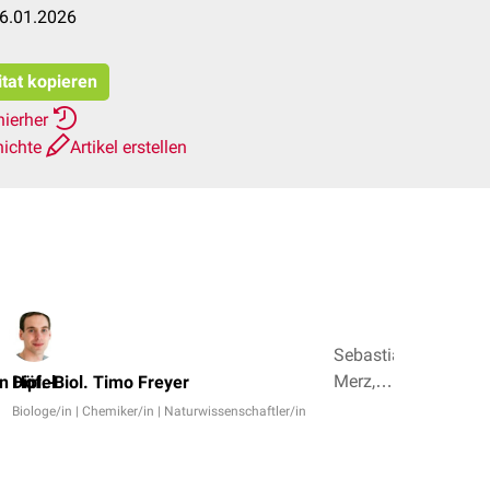
06.01.2026
itat kopieren
hierher
hichte
Artikel erstellen
Sebastian
Merz,
n Höfel
Dipl.-Biol. Timo Freyer
Dr.
Biologe/in | Chemiker/in | Naturwissenschaftler/in
med.
Norbert
Ostendorf