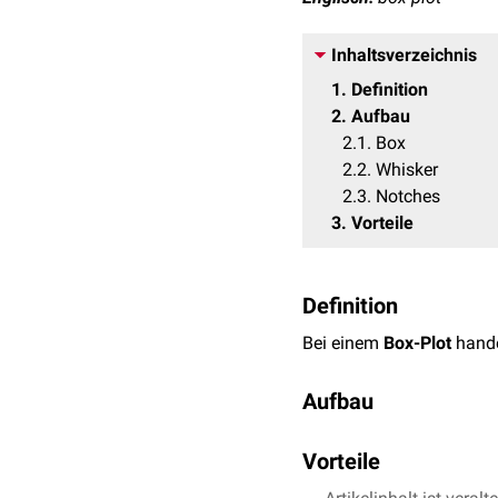
Inhaltsverzeichnis
1
Definition
2
Aufbau
2.1
Box
2.2
Whisker
2.3
Notches
3
Vorteile
Definition
Bei einem
Box-Plot
hande
Aufbau
Ein Box-Plot besteht imm
Vorteile
Diese Linien werden als 
Grafik kann senkrecht ode