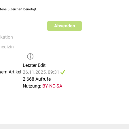
tens 5 Zeichen benötigt.
den teilweise gegen den Willen der Betroffenen durchgeführt. Ku
mmelungen sind ein klassisches Beispiel solcher fremdbestimmt
Absenden
eblichen
physischen
und
psychischen Trauma
.
kation
medizin
Letzter Edit:
sem Artikel
26.11.2025, 09:31
2.668 Aufrufe
Nutzung:
BY-NC-SA