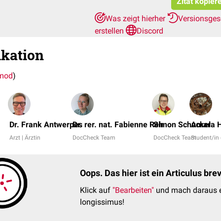
Zitat kopier
Was zeigt hierher
Versionsges
erstellen
Discord
ikation
mod
)
Dr. Frank Antwerpes
Dr. rer. nat. Fabienne Reh
Simon Schuckel
Amara 
Arzt | Ärztin
DocCheck Team
DocCheck Team
Student/in
Oops. Das hier ist ein Articulus br
Klick auf
"Bearbeiten"
und mach daraus e
longissimus!