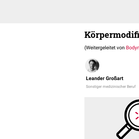
Körpermodif
(Weitergeleitet von
Body
Leander Großart
Sonstiger medizinischer Beruf