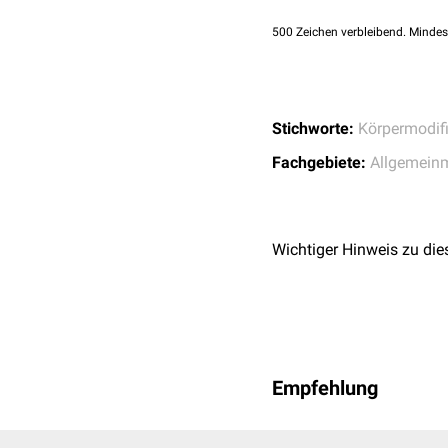
[
1
]
Branding
500
Zeichen verbleibend. Mindes
Körpermodifikationen wer
weibliche Genitalverstü
und führen zu einem erh
Stichworte:
Körpermodifi
Fachgebiete:
Allgemein
Wichtiger Hinweis zu die
Empfehlung