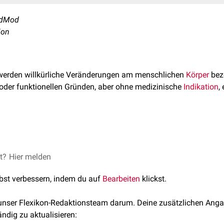
odMod
ion
erden willkürliche Veränderungen am menschlichen
Körper
beze
n oder funktionellen Gründen, aber ohne medizinische
Indikation
,
ikationen sind u.a.:
et?
ream Body Modyfication: Genital Piercing, Branding, Burning a
Hier melden
raphy, 1992.
lbst verbessern, indem du auf
Bearbeiten
klickst.
 unser Flexikon-Redaktionsteam darum. Deine zusätzlichen Anga
ändig zu aktualisieren:
rstümmelung
,
Klitoriedektomie