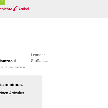
en
chichte
Artikel
Leander
Großart,
Hamzaoui
Dr. Frank
 der Humanmedizin
Antwerpes
+ 3
evis minimus.
inen Articulus