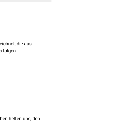
ichnet, die aus
 erfolgen.
nd Cutting
. Journal of
ben helfen uns, den