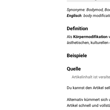
Synonyme: Bodymod, B
Englisch
: body modificat
Definition
Als
Körpermodifikation
w
ästhetischen, kulturelle
Beispiele
Beispiele für Körpermodif
Quelle
Tätowierungen
Artikelinhalt ist veralt
↑
Myers, J.,
Nonmainst
Piercings
Contemporary Ethnog
Implantate
Du kannst den Artikel se
Skarifizierung
Bodyhacking
Alternativ kümmert sich
Zirkumzision
Artikel schnell und vollst
Weibliche Genitalve