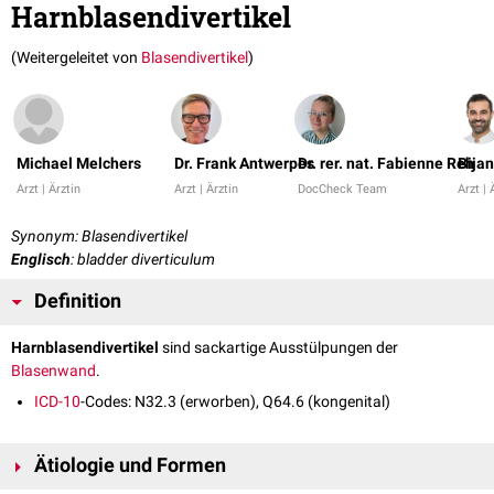
Harnblasendivertikel
(Weitergeleitet von
Blasendivertikel
)
Michael Melchers
Dr. Frank Antwerpes
Dr. rer. nat. Fabienne Reh
Bijan
Arzt | Ärztin
Arzt | Ärztin
DocCheck Team
Arzt | 
Synonym: Blasendivertikel
Englisch
: bladder diverticulum
Definition
Harnblasendivertikel
sind sackartige Ausstülpungen der
Blasenwand
.
ICD-10
-Codes: N32.3 (erworben), Q64.6 (kongenital)
Ätiologie und Formen