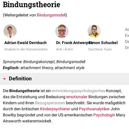
Bindungstheorie
(Weitergeleitet von
Bindungsmodell
)
Ad
E
De
Adrian Ewald Dernbach
Dr. Frank Antwerpes
Simon Schuckel
Dr
Student/in der Humanmedizin
Arzt | Ärztin
DocCheck Team
A
+ 
Synonyme: Bindungskonzept, Bindungsmodell
Englisch:
attachment theory, attachment style
Definition
Die
Bindungstheorie
ist ein
entwicklungspsychologisches
Konzept,
das die Entstehung und Bedeutung
emotionaler
Bindungen zwischen
Kindern und ihren
Bezugspersonen
beschreibt. Sie wurde maßgeblich
durch den britischen
Kinderpsychiater
und
Psychoanalytiker
John
Bowlby begründet und von der US-amerikanischen
Psychologin
Mary
Ainsworth weiterentwickelt.