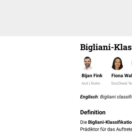
Bigliani-Klas
Bijan Fink
Fiona Wal
Arzt | Ärztin
DocCheck T
Englisch
: Bigliani classif
Definition
Die
Bigliani-Klassifikati
Prädiktor für das Auftret