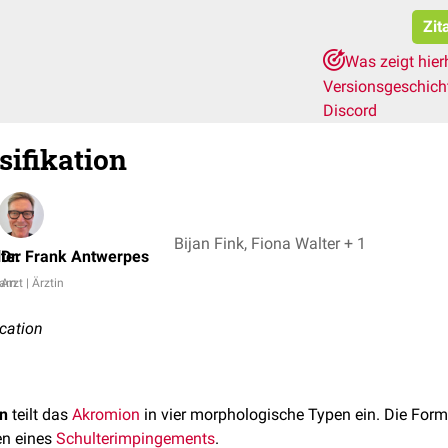
Zit
Was zeigt hier
Versionsgeschic
Discord
sifikation
Bijan Fink, Fiona Walter + 1
ter
Dr. Frank Antwerpes
eam
Arzt | Ärztin
ication
on
teilt das
Akromion
in vier morphologische Typen ein. Die Form
en eines
Schulterimpingements
.