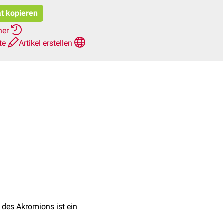
at kopieren
her
hte
Artikel erstellen
 des Akromions ist ein