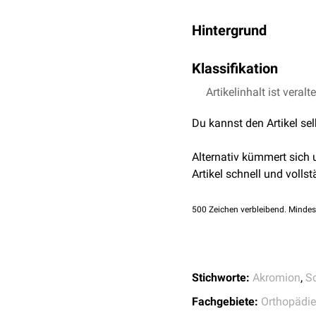
Hintergrund
Ursprünglich unterschie
Klassifikation
Später wurde die Klassifik
Magnetresonanztomogra
Artikelinhalt ist veralt
Typ 1 (ca. 12 %): flach
besten in der Schicht dir
Typ 2 (ca. 56 %): ge
acromioclaviculare
nicht
Du kannst den Artikel se
Typ 3 (ca. 29 %): ha
Typ 4 (ca. 3 %): konv
Alternativ kümmert sich
Typ 3 nach Bigliani kann
Artikel schnell und vollst
500
Zeichen verbleibend. Mindes
Stichworte:
Akromion
,
S
Fachgebiete:
Orthopädie