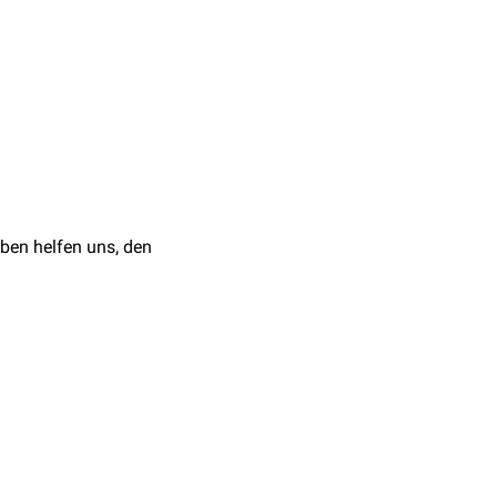
ldern
im
Outlet-View
.
er
Ebene beurteilt, am
oder das
Ligamentum
gerichteter
Enthesiophyt
)
ben helfen uns, den
gehen.