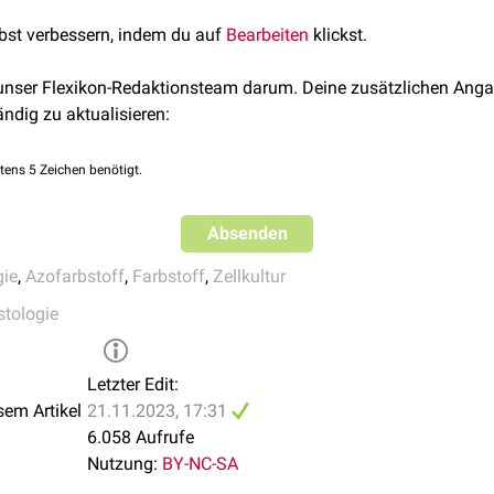
ese Versuche sofort nach Zugabe des Farbstoffs erfolgen. Darübe
lbst verbessern, indem du auf
Bearbeiten
klickst.
wendet, um
Gewebe
während operativer Eingriffe anzufärben, be
 bei der Durchführung einer
DMEK
.
 unser Flexikon-Redaktionsteam darum. Deine zusätzlichen Anga
ändig zu aktualisieren:
tens 5 Zeichen benötigt.
Absenden
gie
,
Azofarbstoff
,
Farbstoff
,
Zellkultur
stologie
Letzter Edit:
sem Artikel
21.11.2023, 17:31
6.058 Aufrufe
Nutzung:
BY-NC-SA