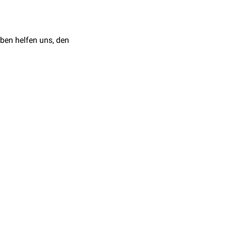
r hinaus wird Trypanblau
ispielsweise bei
ben helfen uns, den