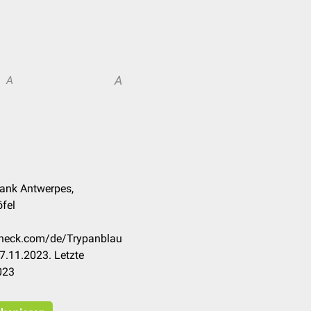
A
A
rank Antwerpes,
fel
ccheck.com/de/Trypanblau
7.11.2023. Letzte
023