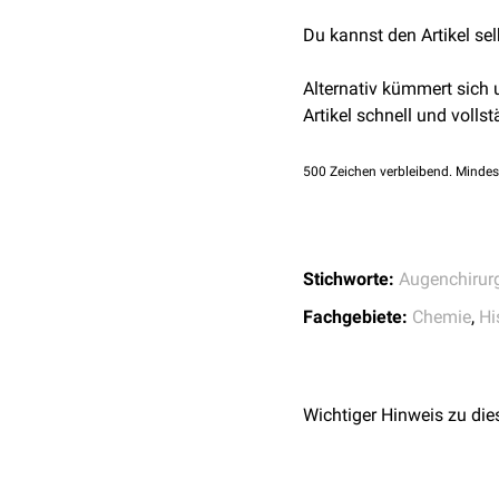
Zytotoxizität sollten di
Du kannst den Artikel se
in der
Augenchirurgie
ver
Kataraktoperationen
oder
Alternativ kümmert sich
Artikel schnell und vollst
500
Zeichen verbleibend. Mindes
Stichworte:
Augenchirur
Fachgebiete:
Chemie
,
Hi
Wichtiger Hinweis zu die