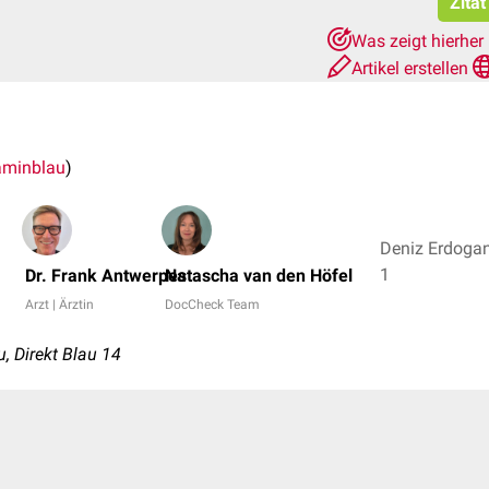
Zitat
Was zeigt hierher
Artikel erstellen
aminblau
)
Deniz Erdogan,
1
Dr. Frank Antwerpes
Natascha van den Höfel
Arzt | Ärztin
DocCheck Team
 Direkt Blau 14