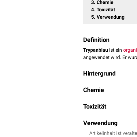
3
Chemie
4
Toxizität
5
Verwendung
Definition
Trypanblau
ist ein
organ
angewendet wird. Er wur
Hintergrund
Trypanblau ist ein
Vitalf
Chemie
sodass lediglich geschä
Trypanblau ist ein Diazo
Toxizität
Masse
von 960,82 g/mol
Trypanblau ist
teratogen
Verwendung
Trypanblau wird unter a
Artikelinhalt ist veralt