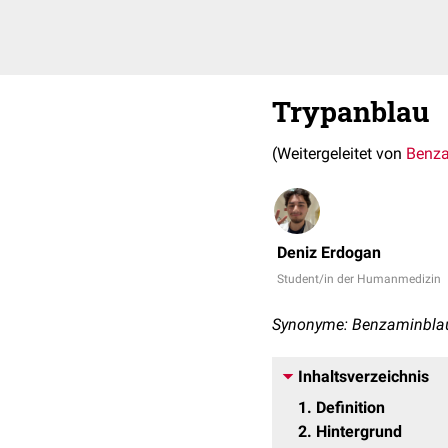
Trypanblau
(Weitergeleitet von
Benz
Deniz Erdogan
Student/in der Humanmedizin
Synonyme: Benzaminblau,
Inhaltsverzeichnis
1
Definition
2
Hintergrund