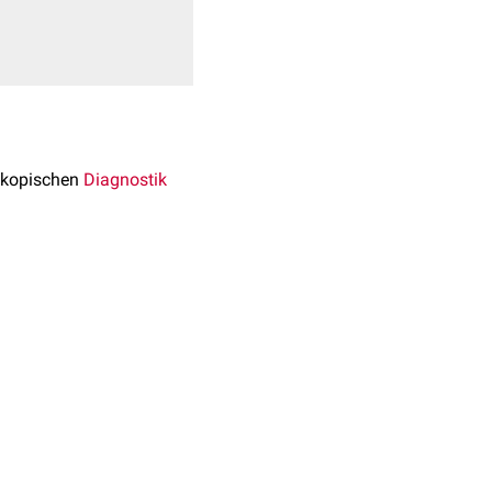
oskopischen
Diagnostik
cht
membrangängig
,
halb blau erscheinen.
 Farbstoff hat eine
molare
enutzt. Aufgrund seiner