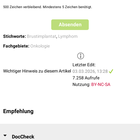
2020 Sep 1;272(3):403-409. doi: 10.1097/SLA.0000000000004179.
500
Zeichen verbleibend. Mindestens 5 Zeichen benötigt.
PMID: 32694446; PMCID: PMC8336676.
Absenden
Stichworte:
Brustimplantat
,
Lymphom
Fachgebiete:
Onkologie
Letzter Edit:
Wichtiger Hinweis zu diesem Artikel
03.03.2026, 13:28
7.258 Aufrufe
Nutzung:
BY-NC-SA
Empfehlung
DocCheck