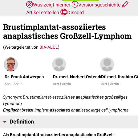
Was zeigt hierher
Versionsgeschichte
Artikel erstellen
Discord
Brustimplantat-assoziiertes
anaplastisches Großzell-Lymphom
(Weitergeleitet von
BIA-ALCL
)
Dr. Frank Antwerpes
Dr. med. Norbert Ostendorf
Dr. med. Ibrahim G
Arzt | Ärztin
Arzt | Ärztin
Arzt | Ärztin
Synonym: Brustimplantat-assoziiertes anaplastisches großzelliges
Lymphom
Englisch
: breast implant-associated anaplastic large cell lymphoma
Definition
Als
Brustimplantat-assoziiertes anaplastisches Großzell-