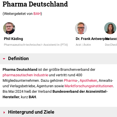
Pharma Deutschland
(Weitergeleitet von
BAH
)
Phil Käding
Dr. Frank Antwerpes
Natasc
Pharmazeutisch-technische/r Assistent/in (PTA)
Arzt | Ärztin
DocChec
Definition
Pharma Deutschland
ist der größte Branchenverband der
pharmazeutischen Industrie
und vertritt rund 400
Mitgliedsunternehmen. Dazu gehören
Pharma
-,
Apotheken
, Anwalts-
und Verlagsbetriebe, Agenturen sowie
Marktforschungsinstitutionen
.
Bis Mai 2024 hieß der Verband
Bundesverband der Arzneimittel-
Hersteller
, kurz
BAH
.
Hintergrund und Ziele