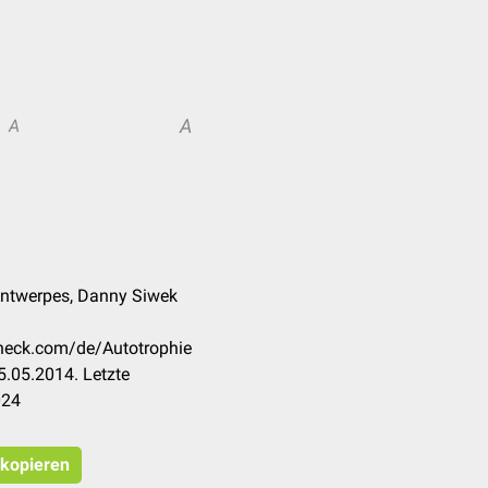
A
A
Antwerpes, Danny Siwek
check.com/de/Autotrophie
.05.2014. Letzte
024
 kopieren