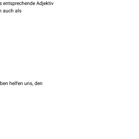
s entsprechende Adjektiv
 auch als
trophe Organismen
enenergie
oxid
(CO
). Neben
2
ben helfen uns, den
gen
) und einige
, Kohlenstoffquelle ist
 hydrothermalen Quellen