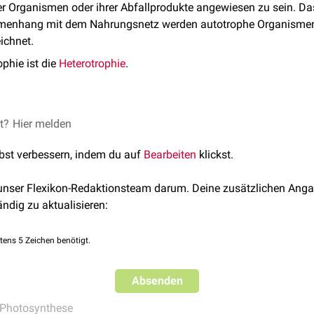
r Organismen oder ihrer Abfallprodukte angewiesen zu sein. Da
menhang mit dem Nahrungsnetz werden autotrophe Organismen
ichnet.
phie ist die
Heterotrophie
.
r Begriff Autotrophie auf Energie- und
et?
Hier melden
Kohlenstoffquellen
. Auto
llen aufgeteilt werden in:
lbst verbessern, indem du auf
Bearbeiten
klickst.
treiben
Photosynthese
(oxygen oder anoxygen) und nutzen Sonn
zur
Synthese
organischer Moleküle aus anorganischem
Kohlendi
 unser Flexikon-Redaktionsteam darum. Deine zusätzlichen Anga
flanzen
gehören zu dieser Gruppe auch bestimmte
Protisten
(
Al
ändig zu aktualisieren:
nobakterien
)
nergiequellen sind
anorganische
Substanzen (
Redoxreaktionen
)
tens 5 Zeichen benötigt.
r Gruppe sind z.B. bestimmte Prokaryoten, etwa
Sulfolobus sp.
aus
Absenden
rien sind in Bezug auf ihre Stickstopfquelle autotroph.
Photosynthese