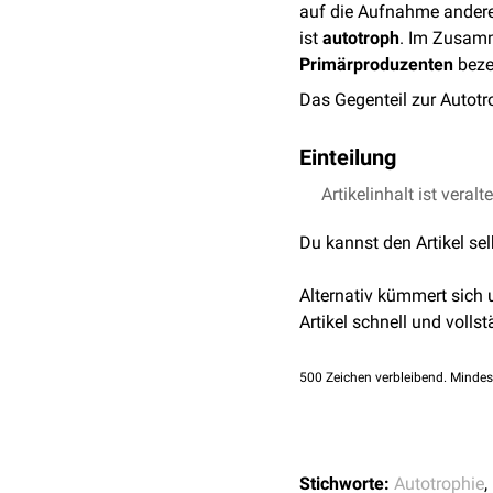
auf die Aufnahme andere
ist
autotroph
. Im Zusam
Primärproduzenten
beze
Das Gegenteil zur Autotro
Einteilung
Meistens bezieht sich de
Artikelinhalt ist veralt
können anhand dieser Que
Du kannst den Artikel se
Photoautotrophe
: be
(
Strahlungsenergie
) 
Alternativ kümmert sich
chlorophyllhaltigen
P
Artikel schnell und vollst
Prokaryoten
(z.B.
Cya
Chemoautotrophe
: E
500
Zeichen verbleibend. Mindes
CO
. Vertreter diese
2
vulkanischer Gebiete
Stickstofffixierende
Bakte
Stichworte:
Autotrophie
,