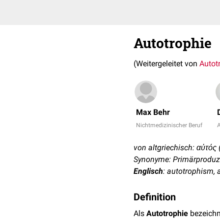
Autotrophie
(Weitergeleitet von
Autot
Max Behr
Nichtmedizinischer Beruf
A
von altgriechisch: αὐτός 
Synonyme: Primärproduze
Englisch
: autotrophism, a
Definition
Als
Autotrophie
bezeichn