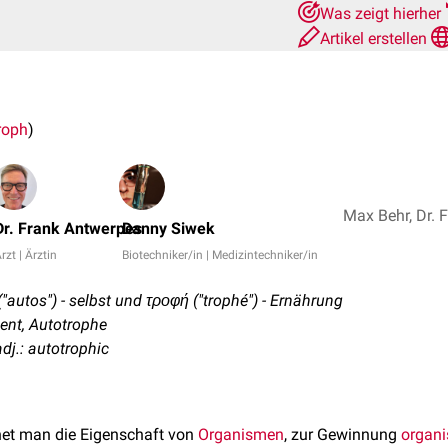
Was zeigt hierher
Artikel erstellen
roph
)
Dr. Frank Antwerpes
Danny Siwek
rzt | Ärztin
Biotechniker/in | Medizintechniker/in
("autos") - selbst und τροφή ("trophé") - Ernährung
nt, Autotrophe
dj.: autotrophic
et man die Eigenschaft von
Organismen
, zur Gewinnung
organi