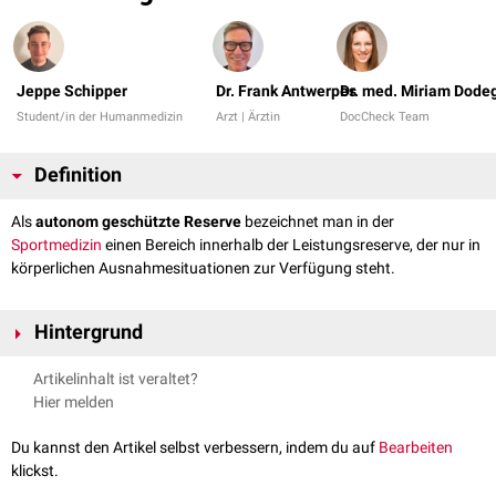
Jeppe Schipper
Dr. Frank Antwerpes
Dr. med. Miriam Dode
Student/in der Humanmedizin
Arzt | Ärztin
DocCheck Team
Definition
Als
autonom geschützte Reserve
bezeichnet man in der
Sportmedizin
einen Bereich innerhalb der Leistungsreserve, der nur in
körperlichen Ausnahmesituationen zur Verfügung steht.
Hintergrund
Bei normalem Trainingszustand macht die autonom geschützte Reserve
Artikelinhalt ist veraltet?
bis zu 30 % der körperlichen
Leistungsfähigkeit
aus. Bei sportlichem
Hier melden
Trainingszustand lässt sich dieser Anteil auf etwa 10 % senken. Am
oberen Ende der autonom geschützten Reserve steht die
absolute
Du kannst den Artikel selbst verbessern, indem du auf
Bearbeiten
Leistungsfähigkeit
.
klickst.
siehe auch:
Mobilisationsschwelle