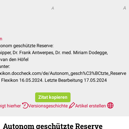
A
A
en
utonom geschützte Reserve:
ipper, Dr. Frank Antwerpes, Dr. med. Miriam Dodegge,
van den Höfel
nter:
flexikon.doccheck.com/de/Autonom_gesch%C3%BCtzte_Reserve
Flexikon 16.05.2024. Letzte Bearbeitung 17.05.2024
Zitat kopieren
igt hierher
Versionsgeschichte
Artikel erstellen
Autonom geschützte Reserve