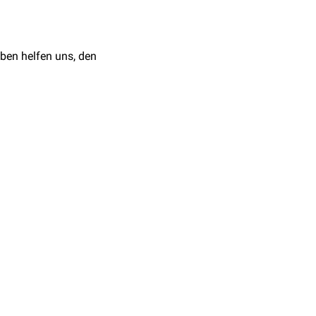
en
im Malleolarbereich
ächlich über die
Vena
ben helfen uns, den