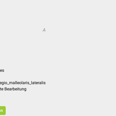
A
pes
gio_malleolaris_lateralis
te Bearbeitung
en