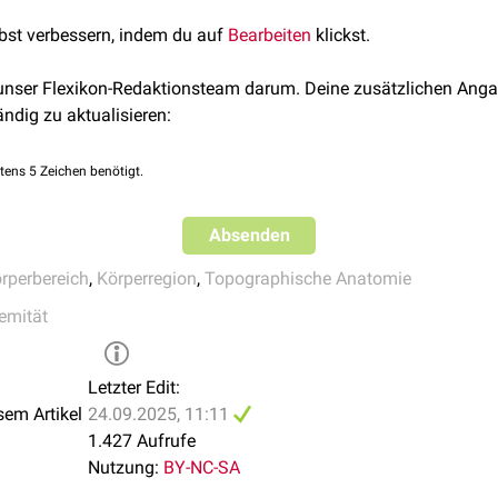
aris lateralis. Die Äste der versorgenden Arterien
anastomosier
lbst verbessern, indem du auf
Bearbeiten
klickst.
rale
.
on über
Venae comitantes
der versorgenden Arterien sowie oberfl
 unser Flexikon-Redaktionsteam darum. Deine zusätzlichen Anga
ändig zu aktualisieren:
tens 5 Zeichen benötigt.
Absenden
rperbereich
,
Körperregion
,
Topographische Anatomie
remität
Letzter Edit:
sem Artikel
24.09.2025, 11:11
1.427 Aufrufe
Nutzung:
BY-NC-SA