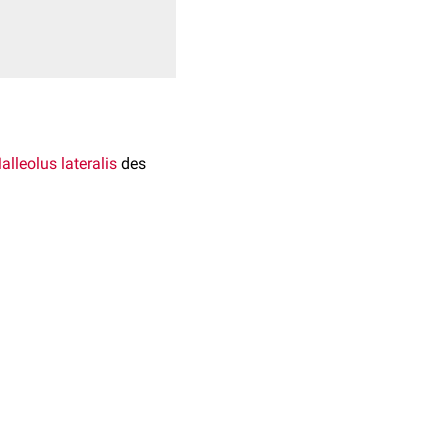
alleolus lateralis
des
ige Haltebänder
 Peroneal- bzw.
 durch den
Nervus suralis
n sind Äste des
Nervus
ior
, und Äste der
Arteria