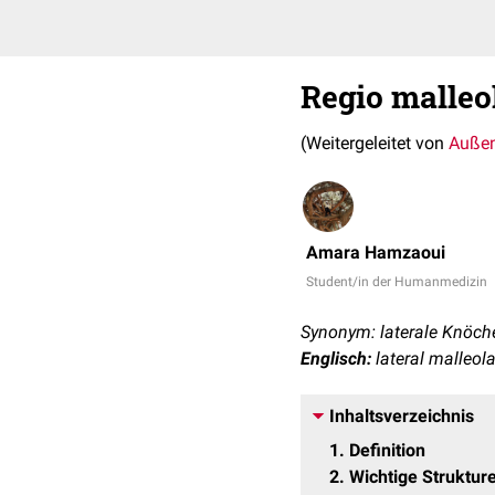
Regio malleol
(Weitergeleitet von
Außen
Amara Hamzaoui
Student/in der Humanmedizin
Synonym: laterale Knöch
Englisch:
lateral malleola
Inhaltsverzeichnis
1
Definition
2
Wichtige Struktur