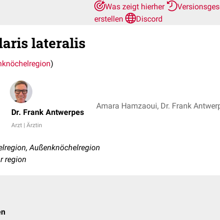
Was zeigt hierher
Versionsges
erstellen
Discord
aris lateralis
knöchelregion
)
Amara Hamzaoui, Dr. Frank Antwer
Dr. Frank Antwerpes
Arzt | Ärztin
elregion, Außenknöchelregion
r region
en