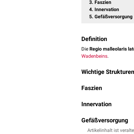
3
Faszien
4
Innervation
5
Gefäßversorgung
Definition
Die
Regio malleolaris lat
Wadenbeins
.
Wichtige Strukture
Wichtige Strukturen der R
Faszien
Malleolus lateralis m
Unter
Kutis
und
Subkutis
Laterales
Kollateralb
Innervation
(
Retinacula peronealia
) 
Rete malleolare latera
Fibularnuskeln (
Musculus
Die sensible
Innervation
d
Gefäßversorgung
mit Fortsetzung als
Nervu
fibularis superficialis
bete
Arteriell versorgen die
Artikelinhalt ist veralt
Art