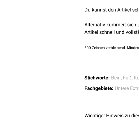
fibularis
die Regio malleol
Du kannst den Artikel se
zum
Rete malleolare late
Venös drainiert die Regi
Alternativ kümmert sich
saphena parva
.
Artikel schnell und vollst
500
Zeichen verbleibend. Mindes
Stichworte:
Bein
,
Fuß
,
Kö
Fachgebiete:
Untere Ext
Wichtiger Hinweis zu die