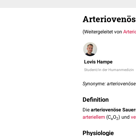
Arteriovenös
(Weitergeleitet von
Arter
Lovis Hampe
Student/in der Humanmedizin
Synonyme: arteriovenöse
Definition
Die
arteriovenöse Sauer
arteriellem
(C
O
) und
v
a
2
Physiologie