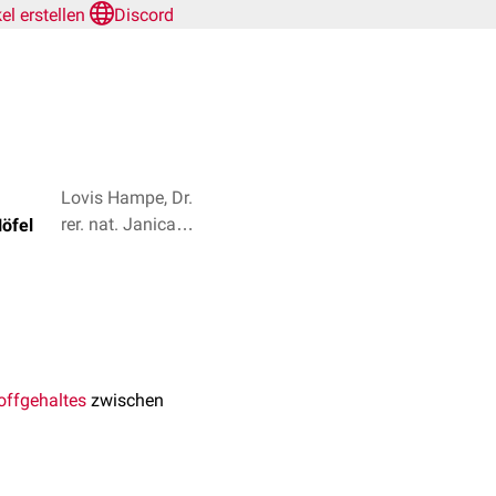
kel erstellen
Discord
Lovis Hampe, Dr.
rer. nat. Janica
öfel
Nolte + 2
offgehaltes
zwischen