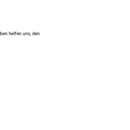
toffausschöpfung
eines
 die jedoch bei Bedarf
en finden sich in Geweben
ben helfen uns, den