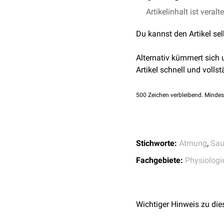
Anhand der arteriovenöse
Artikelinhalt ist veralt
Gewebes
ziehen. Gewebe
Du kannst den Artikel se
variiert werden kann (z.B
oder
Organen
mit konsta
Alternativ kümmert sich
siehe auch:
Sauerstoffge
Artikel schnell und vollst
500
Zeichen verbleibend. Mindes
Stichworte:
Atmung
,
Sau
Fachgebiete:
Physiologi
Wichtiger Hinweis zu die