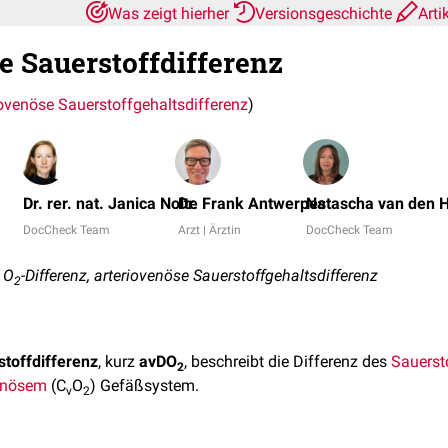
Was zeigt hierher
Versionsgeschichte
Arti
e Sauerstoffdifferenz
iovenöse Sauerstoffgehaltsdifferenz
)
Dr. rer. nat. Janica Nolte
Dr. Frank Antwerpes
Natascha van den H
DocCheck Team
Arzt | Ärztin
DocCheck Team
 O
-Differenz, arteriovenöse Sauerstoffgehaltsdifferenz
2
stoffdifferenz
, kurz
avDO
, beschreibt die Differenz des
Sauerst
2
enösem
(C
O
) Gefäßsystem.
v
2