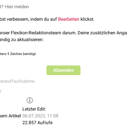
n Sauerstoffdifferenz lassen sich Rückschlüsse auf die
et?
Hier melden
Sauers
 mit starkem Sauerstoffverbrauch weisen eine hohe avDO
auf,
2
lbst verbessern, indem du auf
Bearbeiten
klickst.
.
Myokard
,
Kortex
). Minimale arteriovenöse Sauerstoffdifferenz
nter
Durchblutung
, wie beispielsweise der
Niere
.
 unser Flexikon-Redaktionsteam darum. Deine zusätzlichen Anga
halt des Blutes
ändig zu aktualisieren:
tens 5 Zeichen benötigt.
Absenden
erstoffaufnahme
e
Letzter Edit:
sem Artikel
06.07.2022, 11:08
22.857 Aufrufe