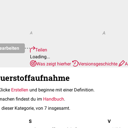
A
A
earbeiten
Teilen
Loading...
Was zeigt hierher
Versionsgeschichte
A
auerstoffaufnahme
Klicke
Erstellen
und beginne mit einer Definition.
machen findest du im
Handbuch
.
 dieser Kategorie, von 7 insgesamt.
S
V