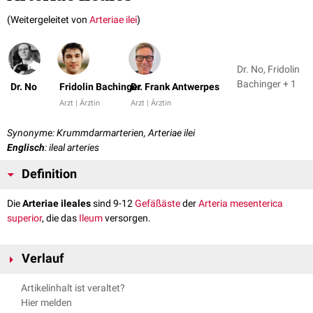
(Weitergeleitet von
Arteriae ilei
)
Dr. No, Fridolin
Bachinger + 1
Dr. No
Fridolin Bachinger
Dr. Frank Antwerpes
Arzt | Ärztin
Arzt | Ärztin
Synonyme: Krummdarmarterien, Arteriae ilei
Englisch
: ileal arteries
Definition
Die
Arteriae ileales
sind 9-12
Gefäßäste
der
Arteria mesenterica
superior
, die das
Ileum
versorgen.
Verlauf
Die Arteriae ileales verlaufen im
Mesoileum
. Dort bilden sie
Gefäßarkaden
Artikelinhalt ist veraltet?
und
anastomosieren
im Übergangsbereich zum
Jejunum
mit den
Hier melden
Arteriae jejunales
. Ihre Anzahl und ihr genauer Verlauf sind sehr variabel.