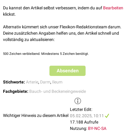
Sie verzweigen sich weiter in zahlreiche kleine Äste. Die Arterien, die am
Du kannst den Artikel selbst verbessern, indem du auf
Bearbeiten
dichtesten parallel zum Darm verlaufen, werden als Arteriae marginales
klickst.
bezeichnet. Aus ihnen entspringen die
Endarterien
("Vasa recta"), welche
die
Darmwand
versorgen.
Alternativ kümmert sich unser Flexikon-Redaktionsteam darum.
Deine zusätzlichen Angaben helfen uns, den Artikel schnell und
vollständig zu aktualisieren:
500
Zeichen verbleibend. Mindestens 5 Zeichen benötigt.
Absenden
Stichworte:
Arterie
,
Darm
,
Ileum
Fachgebiete:
Bauch- und Beckeneingeweide
Letzter Edit:
Wichtiger Hinweis zu diesem Artikel
05.02.2025, 10:11
17.188 Aufrufe
Nutzung:
BY-NC-SA