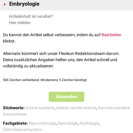
Embryologie
Die Arteria trigemina entwickelt sich ungefähr in der 6.
Embryonalwoche
Artikelinhalt ist veraltet?
aus der primitiven
Arteria carotis interna
zwischen Pars petrosa und
Hier melden
Pars cavernosa. Sie verbindet die Arteria carotis interna mit der
longitudinalen Neuralarterie, der späteren Arteria basilaris. Die Arteria
Du kannst den Artikel selbst verbessern, indem du auf
Bearbeiten
trigemina zählt somit zu den
karotido-basilären Anastomosen
.
klickst.
Die Arteria trigemina ist für einen Zeitraum von ca. 7-10 Tagen für die
arterielle Versorgung des
Metencephalons
zuständig, bis sich die
Arteria
Alternativ kümmert sich unser Flexikon-Redaktionsteam darum.
communicans posterior
(PcomA) ausbildet.
Deine zusätzlichen Angaben helfen uns, den Artikel schnell und
vollständig zu aktualisieren:
500
Zeichen verbleibend. Mindestens 5 Zeichen benötigt.
Absenden
Stichworte:
Arteria basilaris
,
Arteria carotis interna
,
Karotido-basiläre
Anastomose
Fachgebiete:
Neurochirurgie
,
Neurologie
,
Radiologie
,
Zentralnervensystem