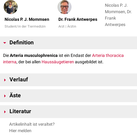
Nicolas P. J.
Mommsen, Dr.
Frank
Nicolas P. J. Mommsen
Dr. Frank Antwerpes
Antwerpes
Student/in der Tiermedizin
Arzt | Ärztin
Definition
Die
Arteria musculophrenica
ist ein Endast der
Arteria thoracica
interna
, der bei allen
Haussäugetieren
ausgebildet ist.
Verlauf
Die Arteria musculophrenica verläuft mit dem
Rippenbogen
in
Äste
subperitonealer
Lage nach
kaudodorsal
. Sie erreicht bei
Wiederkäuern
und
Schweinen
die 10., bei
Fleischfressern
die 11. und bei
Pferden
die
Die Arteria musculophrenica entlässt Rami intercostales ventrales zur
11.-16. Rippe.
Literatur
Versorgung der
Bauchmuskulatur
und Rami phrenici zum
Diaphragma
.
Nickel, Richard, August Schummer, and Eugen Seiferle. Band III:
Artikelinhalt ist veraltet?
Kreislaufsystem. Lehrbuch der Anatomie der Haustiere. Parey, 2004.
Hier melden