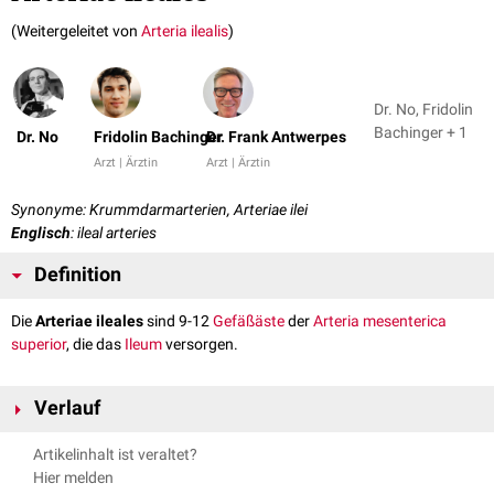
(Weitergeleitet von
Arteria ilealis
)
Dr. No, Fridolin
Bachinger + 1
Dr. No
Fridolin Bachinger
Dr. Frank Antwerpes
Arzt | Ärztin
Arzt | Ärztin
Synonyme: Krummdarmarterien, Arteriae ilei
Englisch
: ileal arteries
Definition
Die
Arteriae ileales
sind 9-12
Gefäßäste
der
Arteria mesenterica
superior
, die das
Ileum
versorgen.
Verlauf
Die Arteriae ileales verlaufen im
Mesoileum
. Dort bilden sie
Gefäßarkaden
Artikelinhalt ist veraltet?
und
anastomosieren
im Übergangsbereich zum
Jejunum
mit den
Hier melden
Arteriae jejunales
. Ihre Anzahl und ihr genauer Verlauf sind sehr variabel.