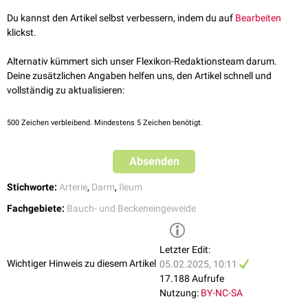
Sie verzweigen sich weiter in zahlreiche kleine Äste. Die Arterien, die am
Du kannst den Artikel selbst verbessern, indem du auf
Bearbeiten
dichtesten parallel zum Darm verlaufen, werden als Arteriae marginales
klickst.
bezeichnet. Aus ihnen entspringen die
Endarterien
("Vasa recta"), welche
die
Darmwand
versorgen.
Alternativ kümmert sich unser Flexikon-Redaktionsteam darum.
Deine zusätzlichen Angaben helfen uns, den Artikel schnell und
vollständig zu aktualisieren:
500
Zeichen verbleibend. Mindestens 5 Zeichen benötigt.
Absenden
Stichworte:
Arterie
,
Darm
,
Ileum
Fachgebiete:
Bauch- und Beckeneingeweide
Letzter Edit:
Wichtiger Hinweis zu diesem Artikel
05.02.2025, 10:11
17.188 Aufrufe
Nutzung:
BY-NC-SA