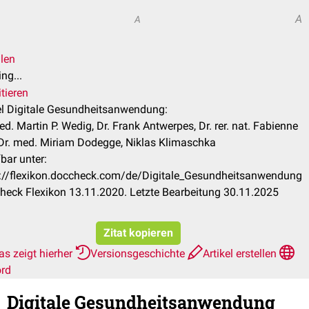
A
A
ilen
ng...
tieren
el Digitale Gesundheitsanwendung:
ed. Martin P. Wedig, Dr. Frank Antwerpes, Dr. rer. nat. Fabienne
Dr. med. Miriam Dodegge, Niklas Klimaschka
bar unter:
s://flexikon.doccheck.com/de/Digitale_Gesundheitsanwendung
eck Flexikon 13.11.2020. Letzte Bearbeitung 30.11.2025
Zitat kopieren
s zeigt hierher
Versionsgeschichte
Artikel erstellen
ord
Digitale Gesundheitsanwendung