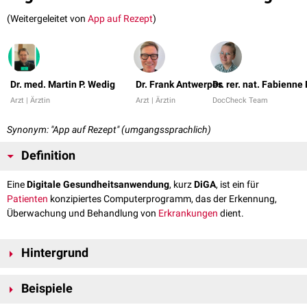
(Weitergeleitet von
App auf Rezept
)
Dr. med. Martin P. Wedig
Dr. Frank Antwerpes
Dr. rer. nat. Fabienne
Arzt | Ärztin
Arzt | Ärztin
DocCheck Team
Synonym: "App auf Rezept" (umgangssprachlich)
Definition
Eine
Digitale Gesundheitsanwendung
, kurz
DiGA
, ist ein für
Patienten
konzipiertes Computerprogramm, das der Erkennung,
Überwachung und Behandlung von
Erkrankungen
dient.
Hintergrund
Seit Einführung des
Digitale-Versorgung-Gesetzes
(DVG) besteht für
Beispiele
GKV-Versicherte ein Leistungsanspruch auf die Versorgung mit Digitalen
Gesundheitsanwendungen. Ärzte können DiGAs per Rezept zulasten der