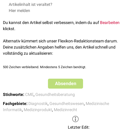
Digitale Gesundheitsanwendungen sind für unterschiedliche
Artikelinhalt ist veraltet?
GKV verschreiben, wenn die Anwendung durch das
Bundesinstitut für
Indikationen
verfügbar, die sowohl
psychische
, als auch
somatische
Hier melden
Arzneimittel und Medizinprodukte
(BfArM) geprüft wurde und ein
Krankheitsbilder umfassen. Typische Elemente von DiGAs sind
positiver Nutzen nachgewiesen werden konnte.
Trainingspläne
Du kannst den Artikel selbst verbessern, indem du auf
Bearbeiten
DiGA gehören zu den Medizinprodukten niedriger Risikoklassen. Sie
Diätpläne
klickst.
werden in der Regel als App auf dem Smartphone installiert, können aber
Kognitive Verhaltenstherapie
(KVT)
auch webbasiert am Computer genutzt werden.
Psychoedukation
Alternativ kümmert sich unser Flexikon-Redaktionsteam darum.
Psychometrie
Deine zusätzlichen Angaben helfen uns, den Artikel schnell und
Tagebuchfunktionen
vollständig zu aktualisieren:
Symptomscores
500
Zeichen verbleibend. Mindestens 5 Zeichen benötigt.
Absenden
Stichworte:
CME
,
Gesundheitsberatung
Fachgebiete:
Diagnostik
,
Gesundheitswesen
,
Medizinische
Informatik
,
Medizinprodukt
,
Medizinrecht
Letzter Edit: