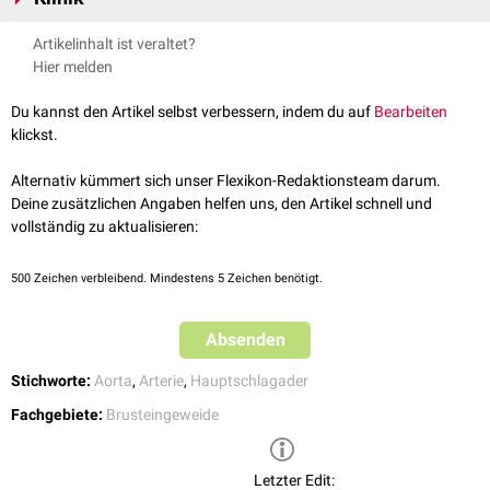
thoracica aortae). Er markiert die Ansatzstelle des
Ligamentum
Der Aortenisthmus ist die
Prädilektionsstelle
für traumatische
Artikelinhalt ist veraltet?
arteriosum
, dem Relikt des
Ductus arteriosus
.
Aortenrupturen
.
Hier melden
Du kannst den Artikel selbst verbessern, indem du auf
Bearbeiten
klickst.
Alternativ kümmert sich unser Flexikon-Redaktionsteam darum.
Deine zusätzlichen Angaben helfen uns, den Artikel schnell und
vollständig zu aktualisieren:
500
Zeichen verbleibend. Mindestens 5 Zeichen benötigt.
Absenden
Stichworte:
Aorta
,
Arterie
,
Hauptschlagader
Fachgebiete:
Brusteingeweide
Letzter Edit: