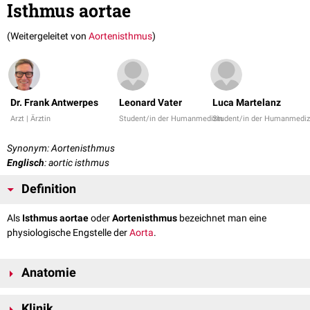
Isthmus aortae
(Weitergeleitet von
Aortenisthmus
)
Dr. Frank Antwerpes
Leonard Vater
Luca Martelanz
Arzt | Ärztin
Student/in der Humanmedizin
Student/in der Humanmediz
Synonym: Aortenisthmus
Englisch
: aortic isthmus
Definition
Als
Isthmus aortae
oder
Aortenisthmus
bezeichnet man eine
physiologische Engstelle der
Aorta
.
Anatomie
Der Isthmus aortae liegt
distal
des Abgangs der linken
Arteria subclavia
Klinik
am Übergang vom
Aortenbogen
(Arcus aortae) zur
Brustaorta
(Pars