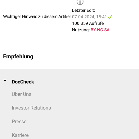
Letzter Edit:
Wichtiger Hinweis zu diesem Artikel
07.04.2024, 18:41
100.359 Aufrufe
Nutzung:
BY-NC-SA
Empfehlung
DocCheck
Über Uns
Investor Relations
Anastomoseninsuffizienz des harnableitenden Systems
Auch eine Leckage im harnableitenden System kann zur Ausprägung
Presse
einer Peritonitis mit oben genannter Symptomatik führen. Diagnostisch
gelten dieselben Maßgaben.
Karriere