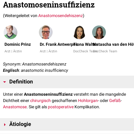
Anastomoseninsuffizienz
(Weitergeleitet von
Anastomosendehiszenz
)
Dominic Prinz
Dr. Frank Antwerpes
Fiona Walter
Natascha van den Hö
Arzt | Ärztin
Arzt | Ärztin
DocCheck Team
DocCheck Team
Synonym: Anastomosendehiszenz
Englisch
: anastomotic insufficiency
Definition
Unter einer
Anastomoseninsuffizienz
versteht man die mangelnde
Dichtheit einer
chirurgisch
geschaffenen
Hohlorgan
- oder
Gefäß
-
Anastomose
. Sie gilt als
postoperative
Komplikation.
Ätiologie
Als Ursachen kommen eine
intraoperative
Fehlanlage sowie,