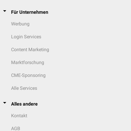
Anastomoseninsuffizienz des Gefäßsystems
Für Unternehmen
Hierbei steht der Blutverlust im Vordergrund, der unbehandelt in einen
lebensbedrohlichen
hämorrhagischen Schock
übergehen kann. Der
Werbung
Laborbefund zeigt entsprechend Anzeichen einer
Blutungsanämie
.
Login Services
Content Marketing
Marktforschung
CME-Sponsoring
Alle Services
Alles andere
Kontakt
AGB