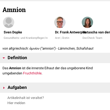
Amnion
Sven Dopke
Dr. Frank Antwerpes
Natascha van den
Gesundheits- und Krankenpfleger/in
Arzt | Ärztin
DocCheck Team
von altgriechisch: ἀμνίον ("amnion") - Lämmchen, Schafshaut
Definition
Das
Amnion
ist die innerste Eihaut der das ungeborene Kind
umgebenden
Fruchthöhle
.
Aufgaben
Das Amnion umgibt die im Verlauf der Schwangerschaft schnell
Artikelinhalt ist veraltet?
wachsende
Amnionhöhle
. Das zum Kind hin gelegene
Epithel
des
Hier melden
Amnion sondert die
Amnionflüssigkeit
(Fruchtwasser) ab. Im