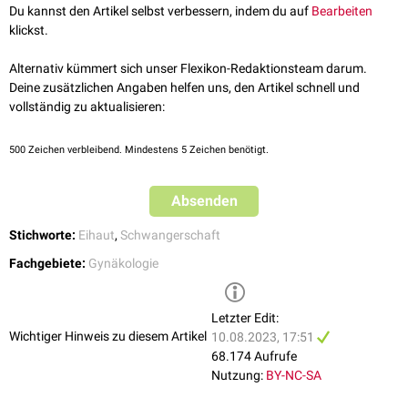
Frühstadium der Schwangerschaft nimmt die Amnionhöhle nur einen Teil
Du kannst den Artikel selbst verbessern, indem du auf
Bearbeiten
der Fruchthöhle ein. Im weiteren Verlauf wächst die Amnionhöhle stärker
klickst.
als die Fruchthöhle, so dass zwischen der Wand der Fruchthöhle und der
Amnionhaut nur noch ein
Spaltraum
bestehen bleibt. Ab dem 3.
Alternativ kümmert sich unser Flexikon-Redaktionsteam darum.
Schwangerschaftsmonat verschwindet dieser Spaltraum durch die
Deine zusätzlichen Angaben helfen uns, den Artikel schnell und
Verschmelzung der Amnionhaut mit dem
Chorion
.
vollständig zu aktualisieren:
siehe auch:
Fruchtblase
,
Amniozentese
500
Zeichen verbleibend. Mindestens 5 Zeichen benötigt.
Absenden
Stichworte:
Eihaut
,
Schwangerschaft
Fachgebiete:
Gynäkologie
Letzter Edit:
Wichtiger Hinweis zu diesem Artikel
10.08.2023, 17:51
68.174 Aufrufe
Nutzung:
BY-NC-SA