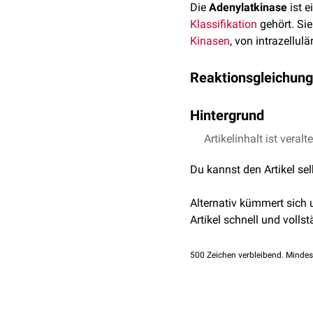
Die
Adenylatkinase
ist e
Klassifikation
gehört. Sie
Kinasen
, von intrazellul
Reaktionsgleichung
A
T
P
+
A
M
P
⟷
2
A
D
P
Hintergrund
Die Reaktion von 2
Artikelinhalt ist veralt
ADP
z
Indikator einer schlecht
Du kannst den Artikel se
Phosphofructokinase-1
(
Angebot an ATP (= gute 
Alternativ kümmert sich
Artikel schnell und vollst
500
Zeichen verbleibend. Mindes