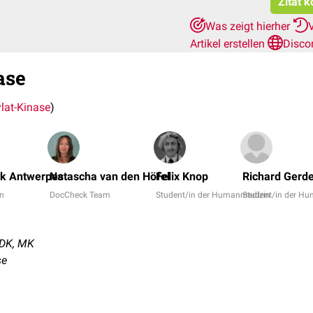
Zitat k
Was zeigt hierher
Artikel erstellen
Disco
ase
lat-Kinase
)
nk Antwerpes
Natascha van den Höfel
Felix Knop
Richard Gerd
in
DocCheck Team
Student/in der Humanmedizin
Student/in der H
ADK, MK
se