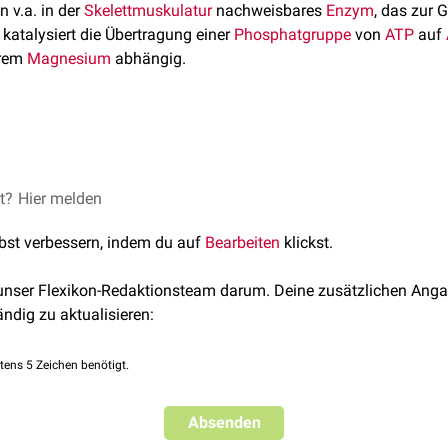
in v.a. in der
Skelettmuskulatur
nachweisbares
Enzym
, das zur 
 katalysiert die Übertragung einer
Phosphatgruppe
von
ATP
auf
ärem
Magnesium
abhängig.
et?
u ATP und AMP dient der schnellen ATP-Regeneration. Das ent
Hier melden
en Energiebilanz) aktiviert u.a. das geschwindigkeitsbestimmen
lbst verbessern, indem du auf
Bearbeiten
klickst.
PFK-1) in der
Glykolyse
-Reaktion, damit mehr ATP produziert wi
Energiebilanz) die PFK-1 hemmt.
 unser Flexikon-Redaktionsteam darum. Deine zusätzlichen Anga
ändig zu aktualisieren:
tens 5 Zeichen benötigt.
Absenden