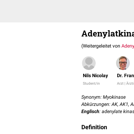
Adenylatkin
(Weitergeleitet von
Adeny
Nils Nicolay
Dr. Fra
Student/in
Arzt | Ärzt
Synonym: Myokinase
Abkürzungen: AK, AK1, 
Englisch
: adenylate kina
Definition