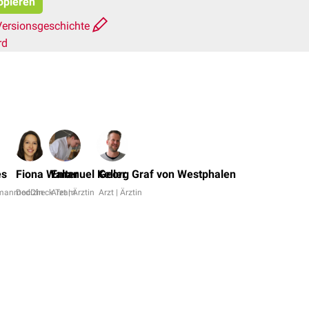
opieren
Versionsgeschichte
rd
Nils
Nicolay,
es
Fiona Walter
Emanuel Keller
Georg Graf von Westphalen
Dr.
umanmedizin
DocCheck Team
Arzt | Ärztin
Arzt | Ärztin
Frank
Antwerpes
+
6