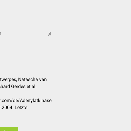
A
A
Antwerpes, Natascha van
chard Gerdes et al.
ck.com/de/Adenylatkinase
.2004. Letzte