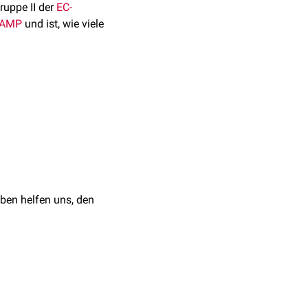
Gruppe II der
EC-
AMP
und ist, wie viele
stehende AMP (=
de Enzym
rd, während ein höheres
ben helfen uns, den