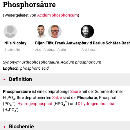
Phosphorsäure
(Weitergeleitet von
Acidum phosphoricum
)
Nils Nicolay
Bijan Fink
Dr. Frank Antwerpes
David Darius Schäfer-Bas
Student/in
Arzt | Ärztin
Arzt | Ärztin
Arzt | Ärztin
Synonym: Orthophosphorsäure, Acidum phosphoricum
Englisch
: phosphoric acid
Definition
Phosphorsäure
ist eine dreiprotonige
Säure
mit der Summenformel
H
PO
. Ihre deprotonierten
Salze
sind die
Phosphate
, Phosphat
3
4
3-
2-
(PO
),
Hydrogenphosphat
(HPO
) und
Dihydrogenphosphat
4
4
-
(H
PO
).
2
4
Biochemie