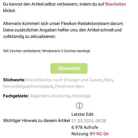
Aβ-Faser
Du kannst den Artikel selbst verbessern, indem du auf
Bearbeiten
Aγ-Faser
klickst.
Aδ-Faser
Alternativ kümmert sich unser Flexikon-Redaktionsteam darum.
Deine zusätzlichen Angaben helfen uns, den Artikel schnell und
vollständig zu aktualisieren:
500
Zeichen verbleibend. Mindestens 5 Zeichen benötigt.
Absenden
Stichworte:
Klassifikation nach Erlanger und Gasser
,
Nerv
,
Nervenleitgeschwindigkeit
,
Peripherer Nerv
Fachgebiete:
Allgemeine Anatomie
,
Histologie
Letzter Edit:
Wichtiger Hinweis zu diesem Artikel
21.03.2024, 08:58
6.978 Aufrufe
Nutzung:
BY-NC-SA