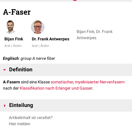
A-Faser
Bijan Fink, Dr. Frank
Antwerpes
Bijan Fink
Dr. Frank Antwerpes
Arzt | Ärztin
Arzt | Ärztin
Englisch
: group A nerve fiber
Definition
A-Fasern
sind eine Klasse
somatischer
,
myelinisierter
Nervenfasern
nach der
Klassifikation nach Erlanger und Gasser
.
Einteilung
Anhand des Durchmessers und der
Nervenleitgeschwindigkeit
werden A-
Artikelinhalt ist veraltet?
Fasern in folgende Unterklassen eingeteilt:
Hier melden
Aα-Faser