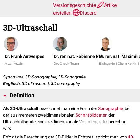
Versionsgeschichte
Artikel
erstellen
Discord
3D-Ultraschall
Dr. Frank Antwerpes
Dr. rer. nat. Fabienne Reh
Dr. rer. nat. Maximil
Arzt | Ärztin
DocCheck Team
Biologe/in | Chemiker/in 
Synonyme: 3D-Sonographie, 3D-Sonografie
Englisch
: 3D ultrasound, 3D sonography
Definition
Als
3D-Ultraschall
bezeichnet man eine Form der
Sonographie
, bei
der aus mehreren zweidimensionalen
Schnittbilddaten
der
Ultraschallsonde eine dreidimensionale
Volumengrafik
berechnet
wird.
Erfolgt die Berechnung der 3D-Bilder in Echtzeit, spricht man von
4D-