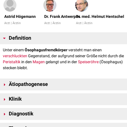
Astrid Högemann
Dr. Frank Antwerpes
Dr. med. Helmut Hentschel
Arzt | Ärztin
Arzt | Ärztin
Arzt | Ärztin
Definition
Unter einem
Ösophagusfremdkörper
versteht man einen
verschluckten
Gegenstand, der aufgrund seiner Größe nicht durch die
Peristaltik
in den
Magen
gelangt und in der
Speiseröhre
(Ösophagus)
stecken bleibt.
Ätiopathogenese
Zu den häufigsten Fremdkörpern gehören Gräten,
Zahnersatz
und
Klinik
Pfirsichkerne. Kinder verschlucken besonders häufig Münzen,
[
1
]
Knopfzellbatterien
und kleinere Spielzeuge. In der Mehrzahl der Fälle
Ein Ösophagusfremdkörper führt zu einem
Druckgefühl
und zu einem
bleiben die Gegenstände im Bereich der ersten Ösophagusenge stecken.
Diagnostik
Stechen hinter dem
Brustbein
oder dem
Larynx
. Es kann ebenfalls über
Schmerzen
geklagt werden. Bei Kindern wird eine
Appetitlosigkeit
Zur Diagnose führen eine seitliche
Röntgenaufnahme
, auf der
beobachtet. Häufig wird eine Streckhaltung im Bereich der