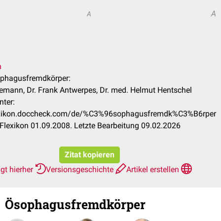
A
A
n
ophagusfremdkörper:
emann, Dr. Frank Antwerpes, Dr. med. Helmut Hentschel
nter:
lexikon.doccheck.com/de/%C3%96sophagusfremdk%C3%B6rper
lexikon 01.09.2008. Letzte Bearbeitung 09.02.2026
Zitat kopieren
gt hierher
Versionsgeschichte
Artikel erstellen
Ösophagusfremdkörper