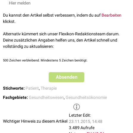
Erhöhung der Wirtschaftlichkeit durch eine bessere
Bettenauslastung
.
Hier melden
Die Auslastung der vorhandenen Kapazitäten, die Steigerung von
Erlösen z.B. durch Zusatzeinnahmen sowie die verbesserte
Du kannst den Artikel selbst verbessern, indem du auf
Bearbeiten
Konkurrenzfähigkeit im Wettbewerb erhöhen die Wirtschaftlichkeit.
klickst.
siehe auch
:
Marketing
Alternativ kümmert sich unser Flexikon-Redaktionsteam darum.
Deine zusätzlichen Angaben helfen uns, den Artikel schnell und
vollständig zu aktualisieren:
500
Zeichen verbleibend. Mindestens 5 Zeichen benötigt.
Absenden
Stichworte:
Patient
,
Therapie
Fachgebiete:
Gesundheitswesen
,
Gesundheitsökonomie
Letzter Edit:
Wichtiger Hinweis zu diesem Artikel
23.11.2015, 14:48
3.489 Aufrufe