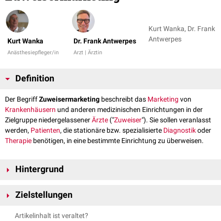
Kurt Wanka, Dr. Frank
Antwerpes
Kurt Wanka
Dr. Frank Antwerpes
Anästhesiepfleger/in
Arzt | Ärztin
Definition
Der Begriff
Zuweisermarketing
beschreibt das
Marketing
von
Krankenhäusern
und anderen medizinischen Einrichtungen in der
Zielgruppe niedergelassener
Ärzte
("
Zuweiser
"). Sie sollen veranlasst
werden,
Patienten
, die stationäre bzw. spezialisierte
Diagnostik
oder
Therapie
benötigen, in eine bestimmte Einrichtung zu überweisen.
Hintergrund
Mündige
Patienten
wählen die Praxis bzw. die
Klinik
bewusst aus. Vorab
Zielstellungen
informieren sie sich im Internet oder fragen bei Freunden und Kollegen
nach. Bei der Wahl der Klinik spielt die Empfehlung des
Hausarztes
Zuweisermarketing verfolgt verschiedene Ziele, in erster Linie jedoch die
Artikelinhalt ist veraltet?
jedoch eine wichtige Rolle.