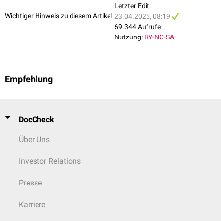
Letzter Edit:
16, 26
3
3-4
Wichtiger Hinweis zu diesem Artikel
23.04.2025, 08:19
69.344 Aufrufe
17, 27
3
3
Nutzung:
BY-NC-SA
18, 28
variabel
variabel
Unterkiefer
Empfehlung
31, 41
1
1
32, 42
1
1
DocCheck
33, 43
1
1
Über Uns
34, 44
1
1
Investor Relations
35, 45
1
1
Presse
36, 46
2
3
Karriere
37, 47
2
3