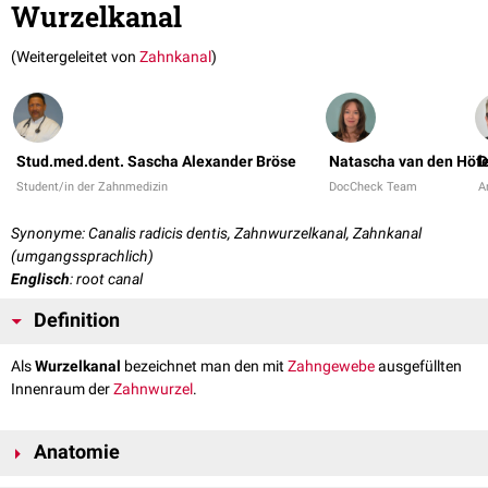
Wurzelkanal
(Weitergeleitet von
Zahnkanal
)
Stud.med.dent. Sascha Alexander Bröse
Natascha van den Höfe
D
Student/in der Zahnmedizin
DocCheck Team
Ar
Synonyme: Canalis radicis dentis, Zahnwurzelkanal, Zahnkanal
(umgangssprachlich)
Englisch
: root canal
Definition
Als
Wurzelkanal
bezeichnet man den mit
Zahngewebe
ausgefüllten
Innenraum der
Zahnwurzel
.
Anatomie
Die Wurzelkanäle reichen vom
Pulpenkavum
im Bereich der
Zahnkrone