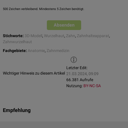
Elemente der Wurzelhaut nennt man
PDL-Zellen
.
500
Zeichen verbleibend. Mindestens 5 Zeichen benötigt.
Absenden
Stichworte:
3D-Modell
,
Wurzelhaut
,
Zahn
,
Zahnhalteapparat
,
Zahnwurzelhaut
Fachgebiete:
Anatomie
,
Zahnmedizin
Letzter Edit:
Wichtiger Hinweis zu diesem Artikel
21.03.2024, 09:09
66.381 Aufrufe
Nutzung:
BY-NC-SA
Empfehlung