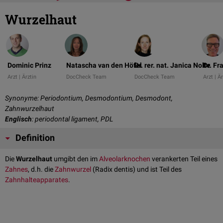
Wurzelhaut
Dominic Prinz
Natascha van den Höfel
Dr. rer. nat. Janica Nolte
Dr. F
Arzt | Ärztin
DocCheck Team
DocCheck Team
Arzt | Ä
Synonyme: Periodontium, Desmodontium, Desmodont,
Zahnwurzelhaut
Englisch
: periodontal ligament, PDL
Definition
Die
Wurzelhaut
umgibt den im
Alveolarknochen
verankerten Teil eines
Zahnes
, d.h. die
Zahnwurzel
(Radix dentis) und ist Teil des
Zahnhalteapparates
.