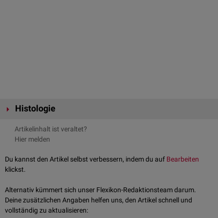
Histologie
Die Wurzelhaut füllt den 0,1- 0,3 mm großen
Periodontalspalt
zwischen
Artikelinhalt ist veraltet?
Alveolarknochen und Zahnzement (
Cementum dentis
) aus. Sie besteht
Hier melden
aus geflechtartigem straffen
Bindegewebe
(
Kollagen
Typ I), das
Kollagenfasern, die so genannten
Sharpey-Fasern
, in den Zahnzement
Du kannst den Artikel selbst verbessern, indem du auf
Bearbeiten
und den Alveolarknochen abgibt. Diese dienen der Fixierung des Zahnes
klickst.
im Zahnfach.
Weiterhin enthält die Wurzelhaut
Kapillaren
und
Nerven
, die durch das
Alternativ kümmert sich unser Flexikon-Redaktionsteam darum.
innerhalb der Spitze der Zahnwurzel gelegene Foramen (
Foramen apicis
Deine zusätzlichen Angaben helfen uns, den Artikel schnell und
dentis
) in das Zahnmark (
Pulpa dentis
) einstrahlen. Die zellulären
vollständig zu aktualisieren: