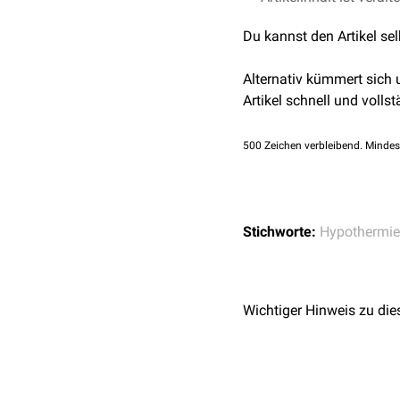
Blei
7.Auflage, 2015
Du kannst den Artikel se
Gold
Alternativ kümmert sich
Aluminium
Artikel schnell und vollst
Eisen
500
Zeichen verbleibend. Mindes
Beton
Wasser bei 27°C
Stichworte:
Hypothermie
Holz
Luft bei 27°C
Wichtiger Hinweis zu die