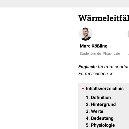
Wärmeleitfäh
Marc Kößling
Student/in der Pharmazie
Englisch:
thermal conduct
Formelzeichen: k
Inhaltsverzeichnis
1
Definition
2
Hintergrund
3
Werte
4
Bedeutung
5
Physiologie