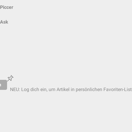
Piccer
Ask
n
NEU: Log dich ein, um Artikel in persönlichen Favoriten-Lis