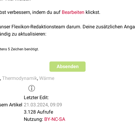
353
lbst verbessern, indem du auf
Bearbeiten
klickst.
318
 unser Flexikon-Redaktionsteam darum. Deine zusätzlichen Anga
237
ändig zu aktualisieren:
80,4
tens 5 Zeichen benötigt.
~1
Absenden
0,61
,
Thermodynamik
,
Wärme
0,11-0,15
Letzter Edit:
0,026
sem Artikel
21.03.2024, 09:09
3.128 Aufrufe
Nutzung:
BY-NC-SA