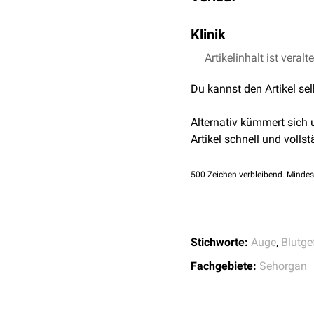
Die Vena centralis retina
Klinik
Venen entsteht. Es tritt i
verlassen. Es drainiert d
Ein
Artikelinhalt ist veralt
retinaler Venenversc
- entweder in die
Vena op
Du kannst den Artikel se
Alternativ kümmert sich
Artikel schnell und vollst
500
Zeichen verbleibend. Mindes
Stichworte:
Auge
,
Blutge
Fachgebiete:
Sehorgan