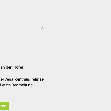
A
van den Höfel
de/Vena_centralis_retinae
Letzte Bearbeitung
eren