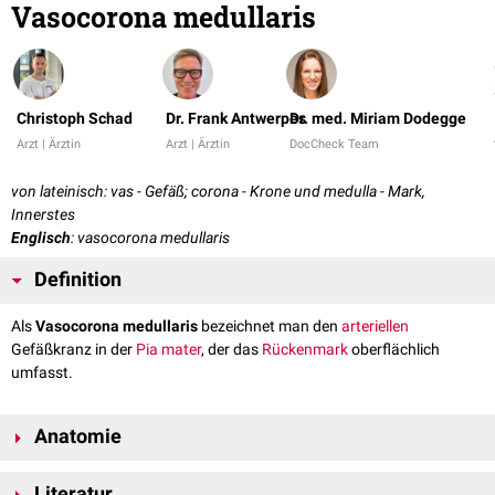
Vasocorona medullaris
Christoph Schad
Dr. Frank Antwerpes
Dr. med. Miriam Dodegge
Arzt | Ärztin
Arzt | Ärztin
DocCheck Team
von lateinisch: vas - Gefäß; corona - Krone und medulla - Mark,
Innerstes
Englisch
: vasocorona medullaris
Definition
Als
Vasocorona medullaris
bezeichnet man den
arteriellen
Gefäßkranz in der
Pia mater
, der das
Rückenmark
oberflächlich
umfasst.
Anatomie
Die Vasocorona medullaris besteht aus
horizontal
verlaufenden Ästen,
Literatur