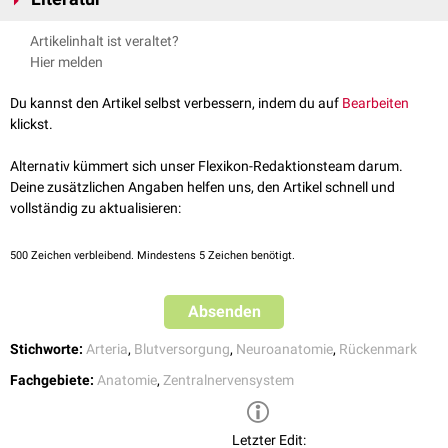
die
ventral
aus der
Arteria spinalis anterior
und
dorsal
aus den
Arteriae
spinales posteriores
entspringen.
Hartmann A. et al., Der Schlaganfall: Pathogenese, Klinik, Diagnostik
Artikelinhalt ist veraltet?
und Therapie akuter zerebrovaskulärer Erkrankungen, 2013,
Hier melden
Deutschland, Steinkopff
Schünke et al., Prometheus, Lernatlas der Anatomie, Thieme Verlag,
Du kannst den Artikel selbst verbessern, indem du auf
Bearbeiten
3. Auflage, 2011
klickst.
Alternativ kümmert sich unser Flexikon-Redaktionsteam darum.
Deine zusätzlichen Angaben helfen uns, den Artikel schnell und
vollständig zu aktualisieren:
500
Zeichen verbleibend. Mindestens 5 Zeichen benötigt.
Absenden
Stichworte:
Arteria
,
Blutversorgung
,
Neuroanatomie
,
Rückenmark
Fachgebiete:
Anatomie
,
Zentralnervensystem
Letzter Edit: