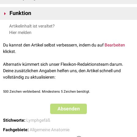
handelt es sich um meist
bikuspide
, taschenförmige
Die Formung der Lymphgefäßklappen während der
Endothel
duplikaturen
. Den Abschnitt eines Lymphgefäßes zwischen
Funktion
Embryonalentwicklung
ist noch Gegenstand der Grundlagenforschung.
zwei Klappen nennt man
Lymphangion
.
Ein zentrales Signalmolekül für ihre Bildung scheint
VE-Cadherin
zu sein.
Lymphgefäßklappen sorgen für einen gerichteten Flüssigkeitsstrom aus
Artikelinhalt ist veraltet?
dem Gewebe und verhindern dadurch die
Ödembildung
.
Hier melden
Du kannst den Artikel selbst verbessern, indem du auf
Bearbeiten
klickst.
Alternativ kümmert sich unser Flexikon-Redaktionsteam darum.
Deine zusätzlichen Angaben helfen uns, den Artikel schnell und
vollständig zu aktualisieren:
500
Zeichen verbleibend. Mindestens 5 Zeichen benötigt.
Absenden
Stichworte:
Lymphgefäß
Fachgebiete:
Allgemeine Anatomie