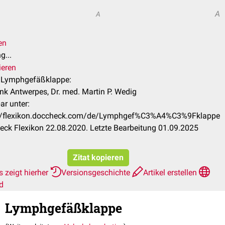
A
A
en
g...
ieren
l Lymphgefäßklappe:
ank Antwerpes, Dr. med. Martin P. Wedig
ar unter:
://flexikon.doccheck.com/de/Lymphgef%C3%A4%C3%9Fklappe
ck Flexikon 22.08.2020. Letzte Bearbeitung 01.09.2025
Zitat kopieren
 zeigt hierher
Versionsgeschichte
Artikel erstellen
d
Lymphgefäßklappe