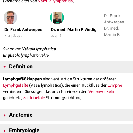
(Weitergeleitet von
Valvula lymphatica
)
Dr. Frank
Antwerpes,
Dr. med.
Dr. Frank Antwerpes
Dr. med. Martin P. Wedig
Martin P.
Arzt | Ärztin
Arzt | Ärztin
Wedig
Synonym: Valvula lymphatica
Englisch
: lymphatic valve
Definition
Lymphgefäßklappen
sind ventilartige Strukturen der größeren
Lymphgefäße
(Vasa lymphatica), die einen Rückfluss der
Lymphe
verhindern. Sie sorgen dadurch für eine zu den
Venenwinkeln
gerichtete,
zentripetale
Strömungsrichtung.
Anatomie
Lymphgefäßklappen kommen nur in den größeren Lymphgefäßen und
Embryologie
Kollektoren
vor. Die Lymphkapillaren sind klappenlos. Bei den Klappen