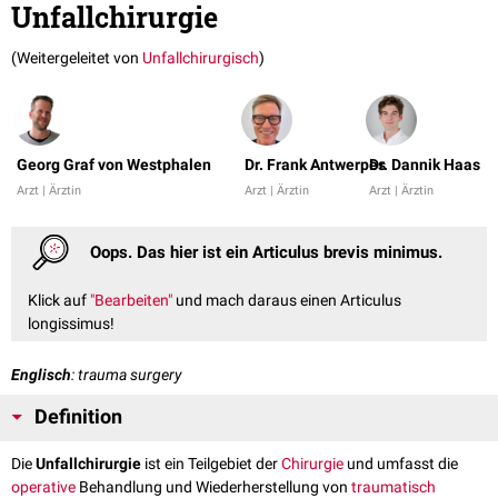
Unfallchirurgie
(Weitergeleitet von
Unfallchirurgisch
)
Georg Graf von Westphalen
Dr. Frank Antwerpes
Dr. Dannik Haas
Arzt | Ärztin
Arzt | Ärztin
Arzt | Ärztin
Oops. Das hier ist ein Articulus brevis minimus.
Klick auf
"Bearbeiten"
und mach daraus einen Articulus
longissimus!
Englisch
: trauma surgery
Definition
Die
Unfallchirurgie
ist ein Teilgebiet der
Chirurgie
und umfasst die
operative
Behandlung und Wiederherstellung von
traumatisch