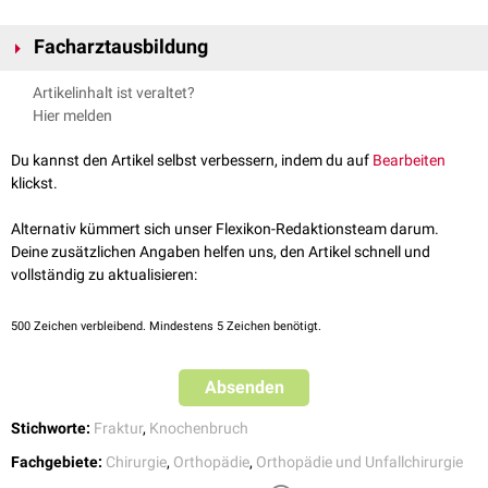
Facharztausbildung
Die Übergänge zwischen der Unfallchirurgie und der Orthopädie sind
Artikelinhalt ist veraltet?
fließend. Seit 2005 gibt es deshalb in Deutschland eine gemeinsame
Hier melden
Facharztausbildung zum "
Facharzt für Orthopädie und Unfallchirurgie
".
Die Facharztausbildung dauert 72 Monate. Davon müssen jeweils 6
Du kannst den Artikel selbst verbessern, indem du auf
Bearbeiten
Monate in der Notaufnahme und in der
Intensivmedizin
abgeleistet
klickst.
werden. Bis zu 12 Monate können in anderen Gebieten erfolgen.
Alternativ kümmert sich unser Flexikon-Redaktionsteam darum.
Deine zusätzlichen Angaben helfen uns, den Artikel schnell und
vollständig zu aktualisieren:
500
Zeichen verbleibend. Mindestens 5 Zeichen benötigt.
Absenden
Stichworte:
Fraktur
,
Knochenbruch
Fachgebiete:
Chirurgie
,
Orthopädie
,
Orthopädie und Unfallchirurgie