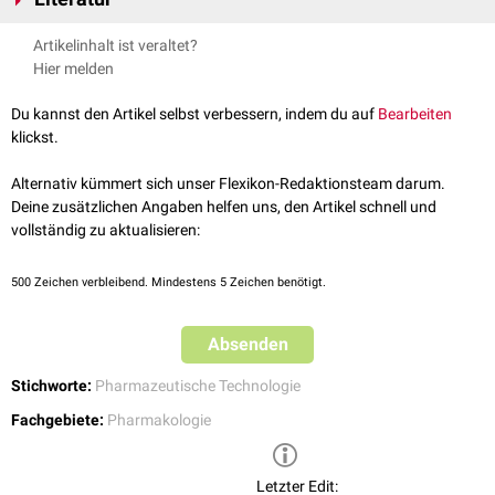
verwendet.
Bauer KH et al. Pharmazeutische Technologie. 10. Aufl., Stuttgart :
Artikelinhalt ist veraltet?
Wissenschaftliche Verlagsgesellschaft Stuttgart 2017; ISBN 978-3-
Hier melden
8047-3268-1
Fahr A et al. Voigt. Pharmazeutische Technologie für Studium und
Du kannst den Artikel selbst verbessern, indem du auf
Bearbeiten
Beruf. 13. Aufl., Stuttgart : Deutscher Apotheker Verlag 2021; ISBN
klickst.
978-3-7692-7306-9
Alternativ kümmert sich unser Flexikon-Redaktionsteam darum.
Deine zusätzlichen Angaben helfen uns, den Artikel schnell und
vollständig zu aktualisieren:
500
Zeichen verbleibend. Mindestens 5 Zeichen benötigt.
Absenden
Stichworte:
Pharmazeutische Technologie
Fachgebiete:
Pharmakologie
Letzter Edit: