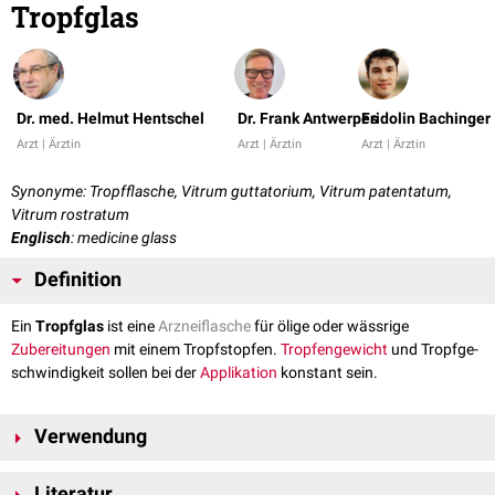
Tropfglas
Dr. med. Helmut Hentschel
Dr. Frank Antwerpes
Fridolin Bachinger
Arzt | Ärztin
Arzt | Ärztin
Arzt | Ärztin
Synonyme: Tropfflasche, Vitrum guttatorium, Vitrum patentatum,
Vitrum rostratum
Englisch
: medicine glass
Definition
Ein
Tropfglas
ist eine
Arzneiflasche
für ölige oder wässrige
Zubereitungen
mit einem Tropfstopfen.
Tropfengewicht
und Tropfge­
schwindigkeit sollen bei der
Applikation
konstant sein.
Verwendung
Tropfgläser werden vor allem für
Augen-
,
Nasen-
und
Ohrentropfen
Literatur