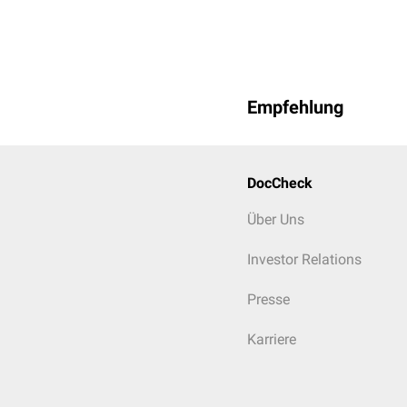
Empfehlung
DocCheck
Über Uns
Investor Relations
Presse
Karriere