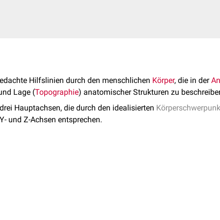
edachte Hilfslinien durch den menschlichen
Körper
, die in der
An
und Lage (
Topographie
) anatomischer Strukturen zu beschreibe
rei Hauptachsen, die durch den idealisierten
Körperschwerpunk
 Y- und Z-Achsen entsprechen.
durch den menschlichen Körper und entspricht der mathematisch
folglich von
kranial
nach
kaudal
(oder umgekehrt) und wird desh
eichnet.
r pfeilwärts von
dorsal
nach
ventral
(oder umgekehrt) und entspr
ventrale Achse, Pfeilachse oder Tiefenachse.
Körperhälfte zur rechten (oder umgekehrt), entspricht der X-Achs