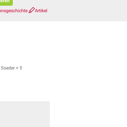
ieren
onsgeschichte
Artikel
Dr. No, Joshua Soeder + 5