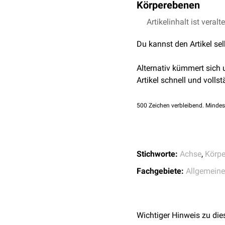
Körperebenen
Rechts-Achse, Horizonta
Körperschwerpunkt (also
Zwischen den drei Haupt
Artikelinhalt ist veralt
bezeichnen.
zwischen Longitudin
Du kannst den Artikel se
zwischen Longitudina
zwischen Transversal
Alternativ kümmert sich
Artikel schnell und vollst
500
Zeichen verbleibend. Mindes
Stichworte:
Achse
,
Körpe
Fachgebiete:
Allgemein
Wichtiger Hinweis zu die