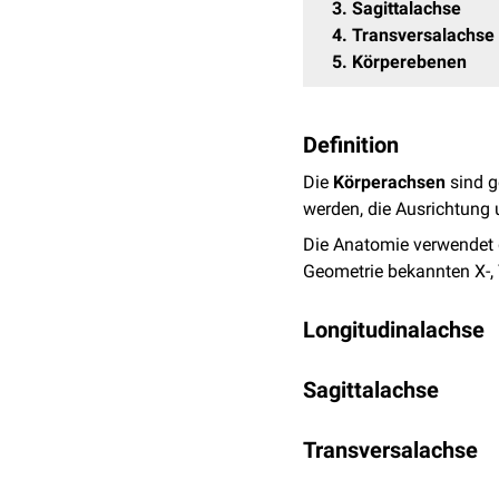
3
Sagittalachse
4
Transversalachse
5
Körperebenen
Definition
Die
Körperachsen
sind g
werden, die Ausrichtung 
Die Anatomie verwendet d
Geometrie bekannten X-,
Longitudinalachse
Sie ist die Längsachse 
Sagittalachse
Vertikalachse. Sie zieht 
kraniokaudale Achse bez
Sie durchbohrt den Körpe
Transversalachse
Man nennt sie auch dorso
Sie zieht von der linken 