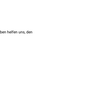
 gedanklich im
aterale Achse
ben helfen uns, den