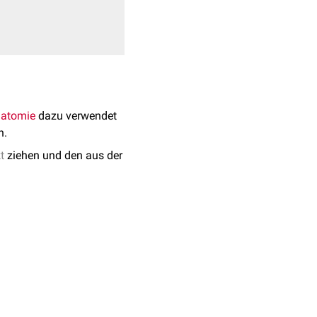
atomie
dazu verwendet
n.
t
ziehen und den aus der
en Y-Achse bzw. der
alb auch als
icht damit der Z-Achse.
e und wird auch Links-