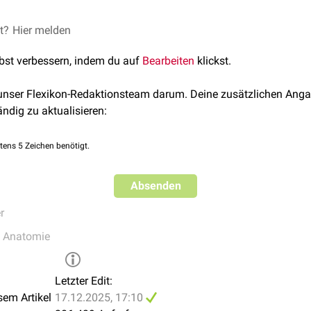
lachse oder Querachse genannt. Läßt man die Transversalachse
 auf der
Sagittalebene
) beginnen, kann man sie auch als mediol
achsen spannen sich die drei Körperebenen auf:
et?
Hier melden
alachse und Transversalachse:
Frontalebene
lbst verbessern, indem du auf
Bearbeiten
klickst.
lachse und Sagittalachse:
Sagittalebene
achse und Sagittalachse:
Transversalebene
 unser Flexikon-Redaktionsteam darum. Deine zusätzlichen Anga
ändig zu aktualisieren:
tens 5 Zeichen benötigt.
Absenden
r
e Anatomie
Letzter Edit:
sem Artikel
17.12.2025, 17:10