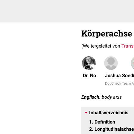
Körperachse
(Weitergeleitet von
Trans
Dr. No
Joshua Soed
D
DocCheck Team
A
Englisch
: body axis
Inhaltsverzeichnis
1
Definition
2
Longitudinalachse