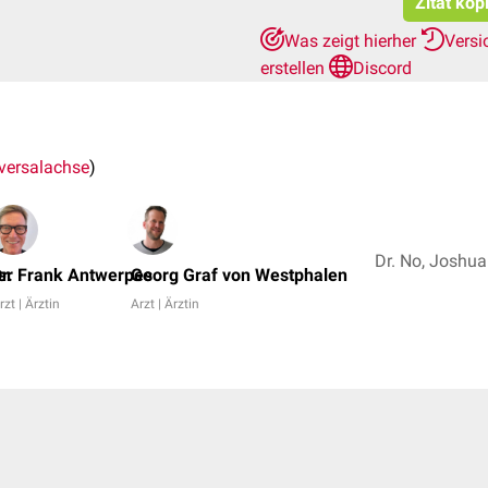
Zitat kop
Was zeigt hierher
Versi
erstellen
Discord
versalachse
)
er
r. Frank Antwerpes
Georg Graf von Westphalen
rzt | Ärztin
Arzt | Ärztin