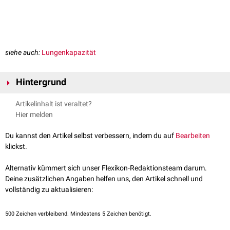
siehe auch:
Lungenkapazität
Hintergrund
Die totale Lungenkapazität kann durch die
Bodyplethysmographie
Artikelinhalt ist veraltet?
bestimmt werden. Sie ist die Summe aus
Residualvolumen
(RV) und
Hier melden
Vitalkapazität
(VC):
T
L
C
=
R
V
+
V
C
Du kannst den Artikel selbst verbessern, indem du auf
Bearbeiten
klickst.
Wenn man die Vitalkapazität in ihre einzelnen Volumina aufteilt:
T
L
C
=
R
V
+
E
R
V
+
A
Z
V
+
I
R
V
Alternativ kümmert sich unser Flexikon-Redaktionsteam darum.
Deine zusätzlichen Angaben helfen uns, den Artikel schnell und
wobei:
vollständig zu aktualisieren:
ERV =
Exspiratorisches Reservevolumen
AZV =
Atemzugvolumen
500
Zeichen verbleibend. Mindestens 5 Zeichen benötigt.
IRV =
Inspiratorisches Reservevolumen
Die Totalkapazität beträgt ca. 6 bis 7 Liter und setzt sich gemäß o.a.