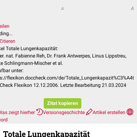
A
A
eilen
ing...
Zitieren
kel Totale Lungenkapazität:
rer. nat. Fabienne Reh, Dr. Frank Antwerpes, Linus Lippstreu,
ke Schlingmann-Mischer et al.
fbar unter:
ps://flexikon.doccheck.com/de/Totale_Lungenkapazit%C3%A4t
Check Flexikon 12.12.2006. Letzte Bearbeitung 21.03.2024
Zitat kopieren
Was zeigt hierher
Versionsgeschichte
Artikel erstellen
cord
Totale Lungenkapazität