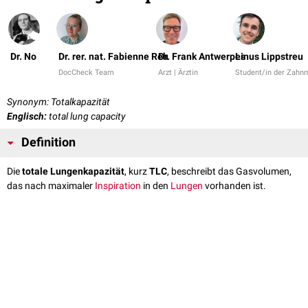
Dr. No
Dr. rer. nat. Fabienne Reh
Dr. Frank Antwerpes
Linus Lippstreu
DocCheck Team
Arzt | Ärztin
Student/in der Zahn
Synonym: Totalkapazität
Englisch:
total lung capacity
Definition
Die
totale Lungenkapazität
, kurz
TLC
, beschreibt das Gasvolumen,
das nach maximaler
Inspiration
in den
Lungen
vorhanden ist.