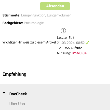
Formel wie folgt zusammen:
Absenden
6
l
=
1
,
5
l
+
1
,
5
l
+
0
,
5
l
+
2
,
5
l
Stichworte:
Lungenfunktion
,
Lungenvolumen
Fachgebiete:
Pneumologie
Letzter Edit:
Wichtiger Hinweis zu diesem Artikel
21.03.2024, 08:52
121.955 Aufrufe
Nutzung:
BY-NC-SA
Empfehlung
DocCheck
Über Uns