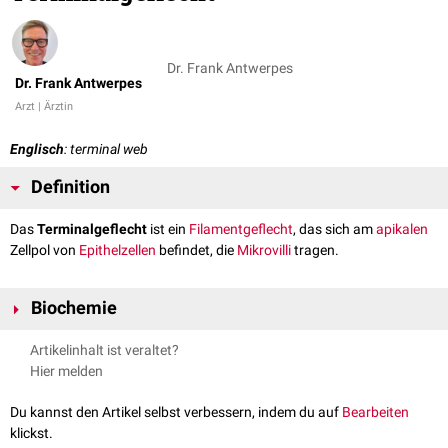
Dr. Frank Antwerpes
Dr. Frank Antwerpes
Arzt | Ärztin
Englisch
: terminal web
Definition
Das
Terminalgeflecht
ist ein
Filamentgeflecht
, das sich am
apikalen
Zellpol von
Epithelzellen
befindet, die
Mikrovilli
tragen.
Biochemie
Das Terminalgeflecht besteht aus
Aktinfilamenten
, die durch
Spectrin
Artikelinhalt ist veraltet?
stabilisiert werden. Ferner enthält es die Proteine
Tropomyosin
und
Hier melden
Myosin II
, die eine
Kontraktilität
des Terminalgeflechts gewährleisten.
Wenn sich das Terminalgeflecht kontrahiert, verringert sich der apikale
Du kannst den Artikel selbst verbessern, indem du auf
Bearbeiten
Zelldurchmesser, was zu einer Auffächerung der Mikrovilli und damit zu
klickst.
einer Verbesserung ihrer
Resorptionsleistung
führt.