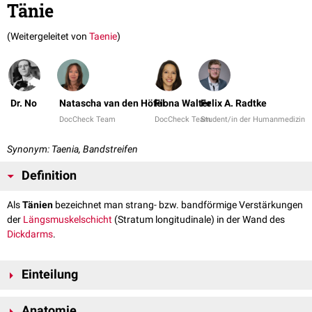
Tänie
(Weitergeleitet von
Taenie
)
Dr. No
Natascha van den Höfel
Fiona Walter
Felix A. Radtke
DocCheck Team
DocCheck Team
Student/in der Humanmedizin
Synonym: Taenia, Bandstreifen
Definition
Als
Tänien
bezeichnet man strang- bzw. bandförmige Verstärkungen
der
Längsmuskelschicht
(Stratum longitudinale) in der Wand des
Dickdarms
.
Einteilung
Man differenziert in:
Anatomie