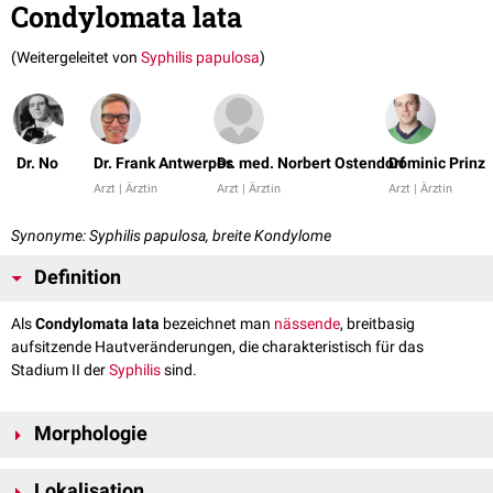
Condylomata lata
(Weitergeleitet von
Syphilis papulosa
)
Dr. No
Dr. Frank Antwerpes
Dr. med. Norbert Ostendorf
Dominic Prinz
Arzt | Ärztin
Arzt | Ärztin
Arzt | Ärztin
Synonyme: Syphilis papulosa, breite Kondylome
Definition
Als
Condylomata lata
bezeichnet man
nässende
, breitbasig
aufsitzende Hautveränderungen, die charakteristisch für das
Stadium II der
Syphilis
sind.
Morphologie
Im Gegensatz zu den spitzen Kondylomen (
Condylomata acuminata
)
Lokalisation
haben Condylomata lata eine breit aufsitzende Basis. Sie können als