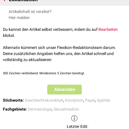
einzelne, deutlich erhabene
Papeln
, aber auch
konfluierend
als
Condylomata lata treten vor allem
intertriginös
auf, d.h. in Hautfalten,
Artikelinhalt ist veraltet?
Papelbeete auftreten. Das aus ihrer
erodierten
Oberfläche austretende
z.B. in der
Rima ani
, im Bereich der
Vulva
und des
Skrotums
oder an der
Hier melden
Sekret
ist reich an
Treponemen
und daher hoch infektiös.
Vorhaut (
Präputium
). Weitere Lokalisationen sind die
Achselhöhle
, die
Nabelgegend und die Innenseite der
Oberschenkel
.
Du kannst den Artikel selbst verbessern, indem du auf
Bearbeiten
klickst.
Alternativ kümmert sich unser Flexikon-Redaktionsteam darum.
Deine zusätzlichen Angaben helfen uns, den Artikel schnell und
vollständig zu aktualisieren:
500
Zeichen verbleibend. Mindestens 5 Zeichen benötigt.
Absenden
Stichworte:
Geschlechtskrankheit
,
Kondylom
,
Papel
,
Syphilis
Fachgebiete:
Dermatologie
,
Sexualmedizin
Letzter Edit: