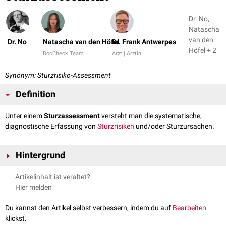
Dr. No,
Natascha
van den
Dr. No
Natascha van den Höfel
Dr. Frank Antwerpes
Höfel + 2
DocCheck Team
Arzt | Ärztin
Synonym: Sturzrisiko-Assessment
Definition
Unter einem
Sturzassessment
versteht man die systematische,
diagnostische Erfassung von
Sturzrisiken
und/oder Sturzursachen.
Hintergrund
Das Sturzassessment ist eine Methode der
Geriatrie
und kommt
Artikelinhalt ist veraltet?
vorwiegend in der
Altenpflege
zum Einsatz. Ziel des Assessments ist es,
Hier melden
Patienten mit Sturzgefährdung rechtzeitig zu erkennen und so
prophylaktische
Maßnahmen zur Verhinderung eines
Sturzes
ergreifen
Du kannst den Artikel selbst verbessern, indem du auf
Bearbeiten
zu können.
klickst.