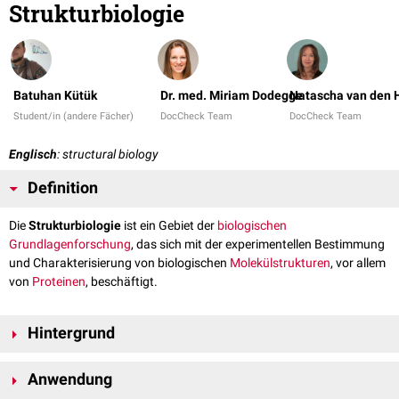
Strukturbiologie
Batuhan Kütük
Dr. med. Miriam Dodegge
Natascha van den 
Student/in (andere Fächer)
DocCheck Team
DocCheck Team
Englisch
: structural biology
Definition
Die
Strukturbiologie
ist ein Gebiet der
biologischen
Grundlagenforschung
, das sich mit der experimentellen Bestimmung
und Charakterisierung von biologischen
Molekülstrukturen
, vor allem
von
Proteinen
, beschäftigt.
Hintergrund
Die Strukturbiologie verfolgt die gleichen Ziele wie die
Anwendung
Strukturbioinformatik
. Allerdings haben die beiden Fachgebiete