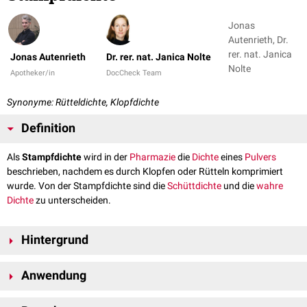
Jonas
Autenrieth, Dr.
rer. nat. Janica
Jonas Autenrieth
Dr. rer. nat. Janica Nolte
Nolte
Apotheker/in
DocCheck Team
Synonyme: Rütteldichte, Klopfdichte
Definition
Als
Stampfdichte
wird in der
Pharmazie
die
Dichte
eines
Pulvers
beschrieben, nachdem es durch Klopfen oder Rütteln komprimiert
wurde. Von der Stampfdichte sind die
Schüttdichte
und die
wahre
Dichte
zu unterscheiden.
Hintergrund
Wird locker aufgeschüttetes Pulver durch Klopfen oder Rütteln
Anwendung
komprimiert, erhält man die Stampfdichte. Die Stampfdichte ist immer
größer als die Schüttdichte. Beim Klopfen bleibt die
Masse
des Pulvers
Die Stampfdichte ist ein wichtiger Parameter bei der Herstellung von
gleich, aber das
Volumen
wird geringer, da luftgefüllte Zwischenräume